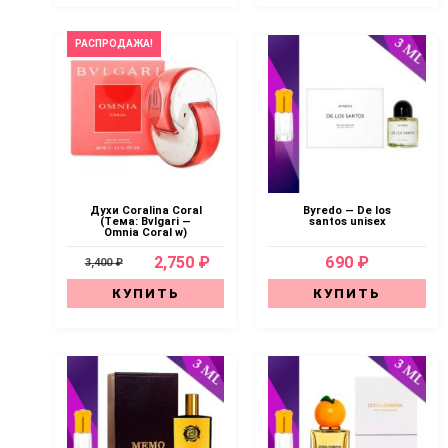
РАСПРОДАЖА!
Духи Coralina Coral
Byredo — De los
(Тема: Bvlgari —
santos unisex
Omnia Coral w)
2,750 ₽
690 ₽
3,400 ₽
КУПИТЬ
КУПИТЬ