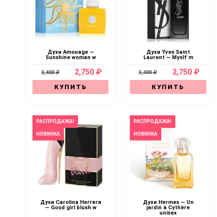
Духи Amouage —
Духи Yves Saint
Sunshine woman w
Laurent — Myslf m
2,750 ₽
2,750 ₽
3,400 ₽
3,400 ₽
КУПИТЬ
КУПИТЬ
РАСПРОДАЖА!
РАСПРОДАЖА!
НОВИНКА
НОВИНКА
Духи Carolina Herrera
Духи Hermes — Un
— Good girl blush w
jardin à Cythère
unisex