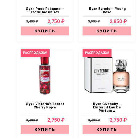
Духи Paco Rabanne —
Духи Byredo — Young
Erotic me unisex
Rose
2,750 ₽
2,850 ₽
3,400 ₽
3,900 ₽
КУПИТЬ
КУПИТЬ
РАСПРОДАЖА!
РАСПРОДАЖА!
Духи Victoria’s Secret
Духи Givenchy —
Cherry Pop w
L’Interdit Eau De
Parfum w
2,750 ₽
2,750 ₽
3,400 ₽
3,400 ₽
КУПИТЬ
КУПИТЬ