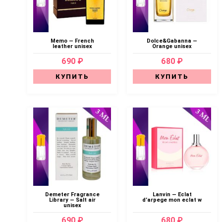
Memo — French
Dоlсе&Gabanna —
leather unisex
Orange unisex
690 ₽
680 ₽
КУПИТЬ
КУПИТЬ
Demeter Fragrance
Lanvin — Eclat
Library — Salt air
d’arpege mon eclat w
unisex
690 ₽
680 ₽