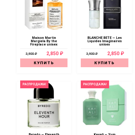
Maison Martin
BLANCHE BETE — Les
Margiela By the
Liquides Imaginaires
Fireplace unisex
unisex
2,850 ₽
2,850 ₽
3,900 ₽
3,900 ₽
КУПИТЬ
КУПИТЬ
РАСПРОДАЖА!
РАСПРОДАЖА!
Byredo — Eleventh
Kayali — Yum