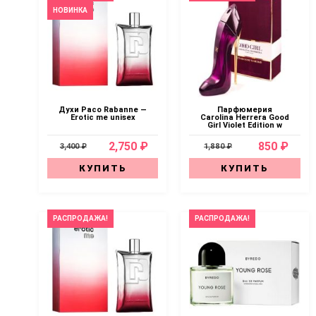
НОВИНКА
Духи Paco Rabanne —
Парфюмерия
Erotic me unisex
Carolina Herrera Good
Girl Violet Edition w
2,750 ₽
850 ₽
3,400 ₽
1,880 ₽
КУПИТЬ
КУПИТЬ
РАСПРОДАЖА!
РАСПРОДАЖА!