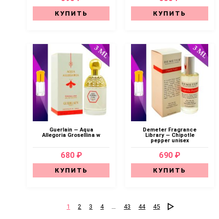
КУПИТЬ
КУПИТЬ
Guerlain — Aqua
Demeter Fragrance
Allegoria Grosellina w
Library — Chipotle
pepper unisex
680 ₽
690 ₽
КУПИТЬ
КУПИТЬ
1
2
3
4
…
43
44
45