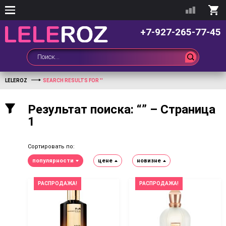
+7-927-265-77-45
LELEROZ
SEARCH RESULTS FOR ''
Результат поиска: “” – Страница
1
Сортировать по:
популярности
цене
новизне
РАСПРОДАЖА!
РАСПРОДАЖА!