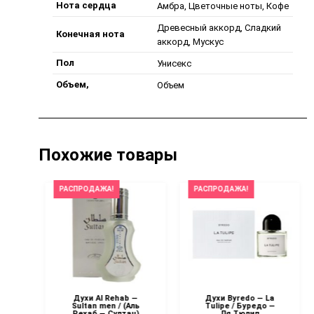
Нота сердца
Амбра, Цветочные ноты, Кофе
Древесный аккорд, Сладкий
Конечная нота
аккорд, Мускус
Пол
Унисекс
Объем,
Объем
Похожие товары
РАСПРОДАЖА!
РАСПРОДАЖА!
in
Духи Al Rehab —
Духи Byredo — La
ti
Sultan men / (Аль
Tulipe / Буредо —
Рехаб — Султан)
Ля Тюлип