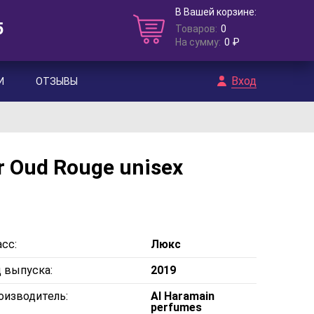
В Вашей корзине:
5
Товаров:
0
На сумму:
0 ₽
Вход
И
ОТЗЫВЫ
 Oud Rouge unisex
сс:
Люкс
д выпуска:
2019
оизводитель:
Al Haramain
perfumes