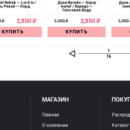
Al Rehab — Lord m /
Духи Byredo — Gipsy
Духи 
ь Рехаб — Лорд
water / Буредо —
men
Гипсовая Вода
2,850 ₽
2,850 ₽
0 ₽
3,900 ₽
3,900
КУПИТЬ
КУПИТЬ
1
16
МАГАЗИН
ПОКУ
Главная
Распро
О компании
Каталог