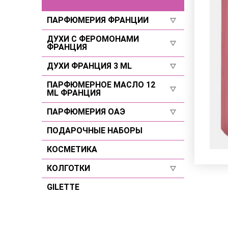
ПАРФЮМЕРИЯ ФРАНЦИИ
ДУХИ С ФЕРОМОНАМИ
Для женщин
ФРАНЦИЯ
Для мужчин
ДУХИ ФРАНЦИЯ 3 ML
Селективы
Селективы
Для женщин
ПАРФЮМЕРНОЕ МАСЛО 12
Для женщин
ML ФРАНЦИЯ
Для мужчин
Для мужчин
ПАРФЮМЕРИЯ ОАЭ
Для женщин
Селективы
Для мужчин
ПОДАРОЧНЫЕ НАБОРЫ
Для женщин
Селективы
Для мужчин
КОСМЕТИКА
Селективы
КОЛГОТКИ
GILETTE
Размер 2
Размер 3
Размер 4