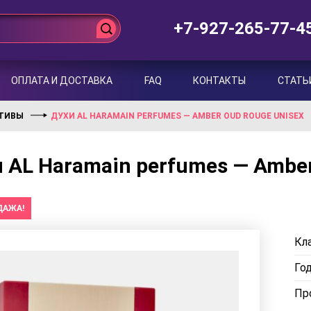
+7-927-265-77-4
ОПЛАТА И ДОСТАВКА
FAQ
КОНТАКТЫ
СТАТЬ
КТИВЫ
ДУХИ AL HARAMAIN PERFUMES — AMBER OUD ROUGE UNISEX
 AL Haramain perfumes — Amber
ДАЖА!
Кла
Го
Пр