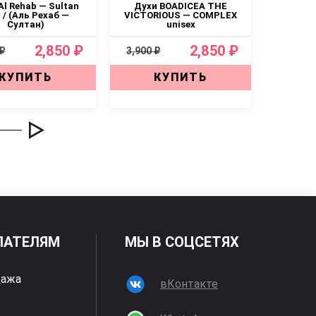
Al Rehab — Sultan
Духи BOADICEA THE
Духи AL 
 / (Аль Рехаб —
VICTORIOUS — COMPLEX
Аль 
Султан)
unisex
2,850 ₽
2,850 ₽
 ₽
3,900 ₽
3,900 ₽
КУПИТЬ
КУПИТЬ
ПАТЕЛЯМ
МЫ В СОЦСЕТЯХ
дажа
вКонтакте