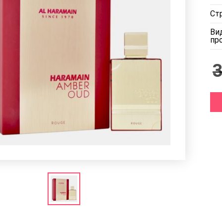
Ст
Ви
пр
3