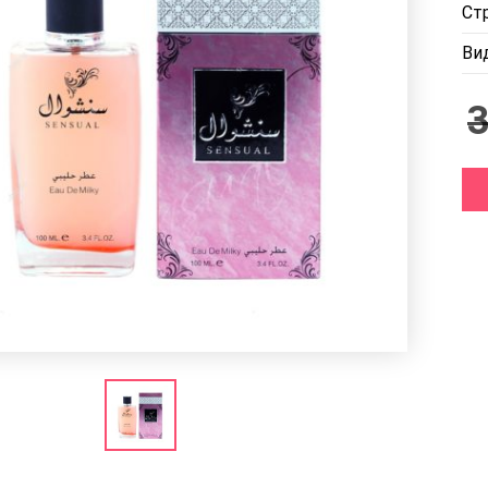
Ст
Ви
3