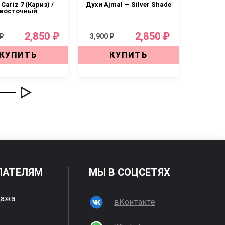
Cariz 7 (Кариз) /
Духи Ajmal — Silver Shade
Духи Cr
восточный
Her / Кр
2,850 ₽
2,850 ₽
 ₽
3,900 ₽
3,900 ₽
КУПИТЬ
КУПИТЬ
ПАТЕЛЯМ
МЫ В СОЦСЕТЯХ
дажа
вКонтакте