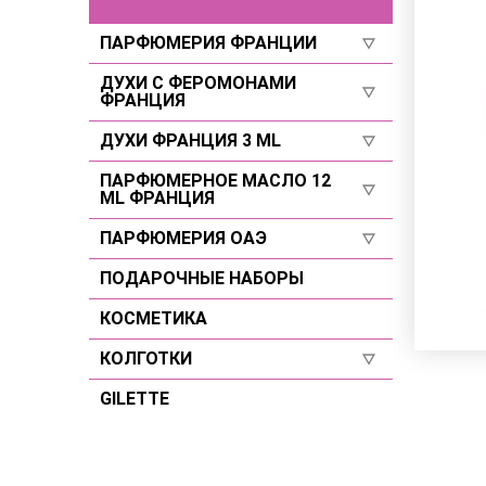
ПАРФЮМЕРИЯ ФРАНЦИИ
ДУХИ С ФЕРОМОНАМИ
Для женщин
ФРАНЦИЯ
Для мужчин
ДУХИ ФРАНЦИЯ 3 ML
Селективы
Селективы
Для женщин
ПАРФЮМЕРНОЕ МАСЛО 12
Для женщин
ML ФРАНЦИЯ
Для мужчин
Для мужчин
ПАРФЮМЕРИЯ ОАЭ
Для женщин
Селективы
Для мужчин
ПОДАРОЧНЫЕ НАБОРЫ
Для женщин
Селективы
Для мужчин
КОСМЕТИКА
Селективы
КОЛГОТКИ
GILETTE
Размер 2
Размер 3
Размер 4