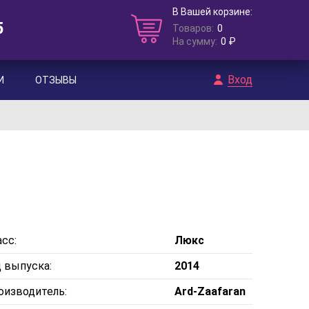
В Вашей корзине:
5
Товаров:
0
На сумму:
0 ₽
Вход
И
ОТЗЫВЫ
сс:
Люкс
д выпуска:
2014
оизводитель:
Ard-Zaafaran