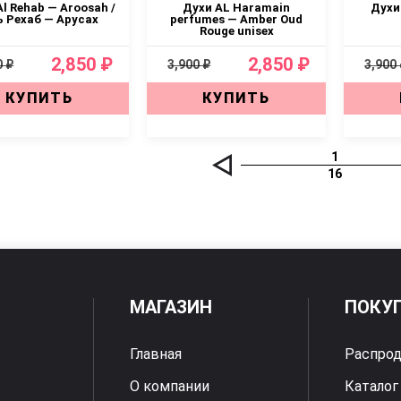
l Rehab — Aroosah /
Духи AL Haramain
Духи 
ь Рехаб — Арусах
perfumes — Amber Oud
Rouge unisex
2,850 ₽
2,850 ₽
0 ₽
3,900 ₽
3,900
КУПИТЬ
КУПИТЬ
1
16
МАГАЗИН
ПОКУ
Главная
Распро
О компании
Каталог