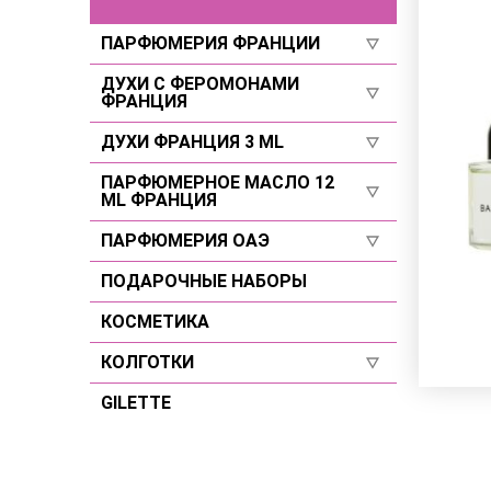
ПАРФЮМЕРИЯ ФРАНЦИИ
ДУХИ С ФЕРОМОНАМИ
Для женщин
ФРАНЦИЯ
Для мужчин
ДУХИ ФРАНЦИЯ 3 ML
Селективы
Селективы
Для женщин
ПАРФЮМЕРНОЕ МАСЛО 12
Для женщин
ML ФРАНЦИЯ
Для мужчин
Для мужчин
ПАРФЮМЕРИЯ ОАЭ
Для женщин
Селективы
Для мужчин
ПОДАРОЧНЫЕ НАБОРЫ
Для женщин
Селективы
Для мужчин
КОСМЕТИКА
Селективы
КОЛГОТКИ
GILETTE
Размер 2
Размер 3
Размер 4