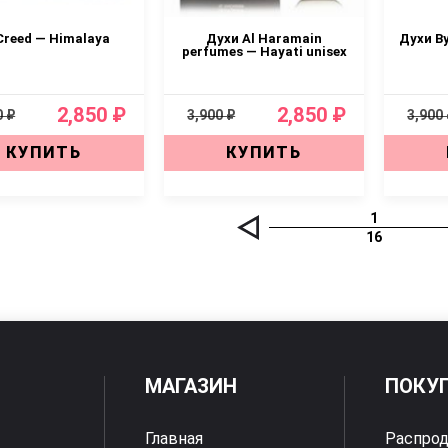
Creed — Himalaya
Духи Al Haramain
Духи B
perfumes — Hayati unisex
2,850 ₽
2,850 ₽
0 ₽
3,900 ₽
3,900
КУПИТЬ
КУПИТЬ
1
16
МАГАЗИН
ПОКУ
Главная
Распро