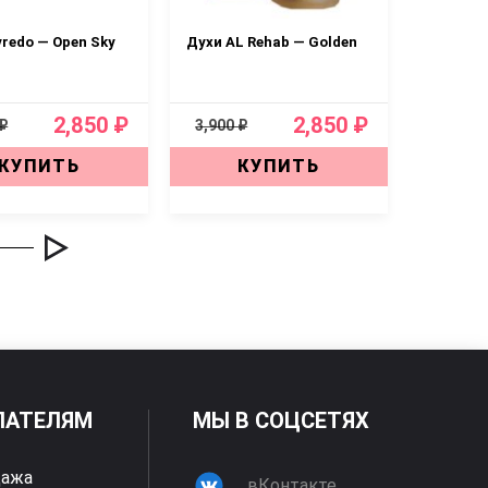
yredo — Open Sky
Духи AL Rehab — Golden
Дух
Superma
—
2,850 ₽
2,850 ₽
 ₽
3,900 ₽
3,900 ₽
КУПИТЬ
КУПИТЬ
ПАТЕЛЯМ
МЫ В СОЦСЕТЯХ
дажа
вКонтакте