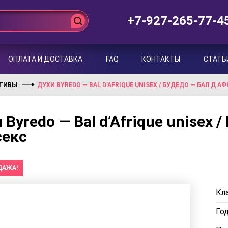
+7-927-265-77-4
ОПЛАТА И ДОСТАВКА
FAQ
КОНТАКТЫ
СТАТЬ
КТИВЫ
ДУХИ BYREDO — BAL D’AFRIQUE UNISEX / БУДЕДО — БАЛ Д 
 Byredo — Bal d’Afrique unisex
секс
ДАЖА!
Кла
Го