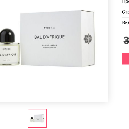
Пр
Ст
Ви
3