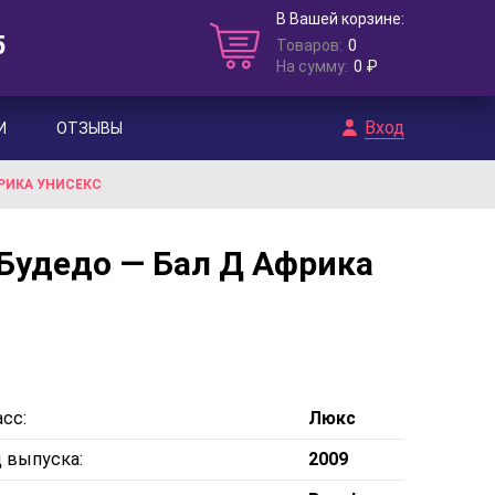
В Вашей корзине:
5
Товаров:
0
На сумму:
0 ₽
Вход
И
ОТЗЫВЫ
АФРИКА УНИСЕКС
 / Будедо — Бал Д Африка
сс:
Люкс
д выпуска:
2009