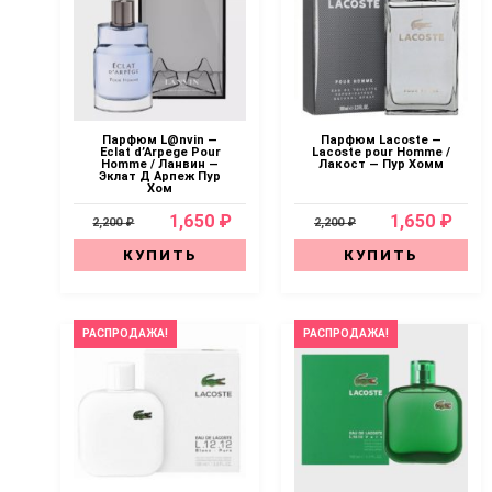
Парфюм L@nvin —
Парфюм Lacoste —
Eclat d’Arpege Pour
Lacoste pour Homme /
Homme / Ланвин —
Лакост — Пур Хомм
Эклат Д Арпеж Пур
Хом
1,650 ₽
1,650 ₽
2,200 ₽
2,200 ₽
КУПИТЬ
КУПИТЬ
РАСПРОДАЖА!
РАСПРОДАЖА!