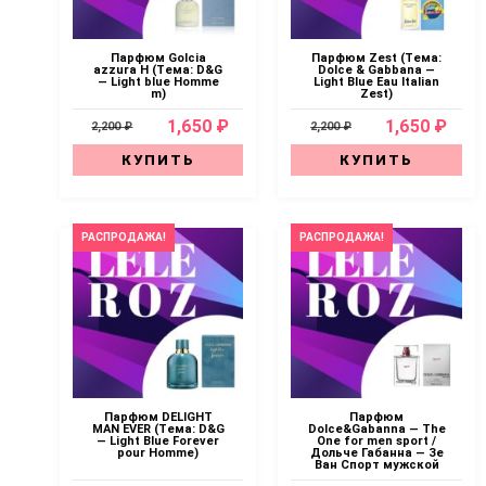
Парфюм Golcia
Парфюм Zest (Тема:
azzura H (Тема: D&G
Dolce & Gabbana —
— Light blue Homme
Light Blue Eau Italian
m)
Zest)
1,650 ₽
1,650 ₽
2,200 ₽
2,200 ₽
КУПИТЬ
КУПИТЬ
РАСПРОДАЖА!
РАСПРОДАЖА!
Парфюм DELIGHT
Парфюм
MAN EVER (Тема: D&G
Dolce&Gabanna — The
— Light Blue Forever
One for men sport /
pour Homme)
Дольче Габанна — Зе
Ван Спорт мужской