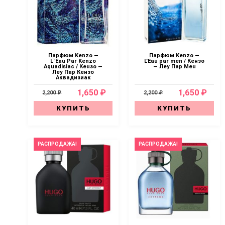
Парфюм Kenzo —
Парфюм Kenzo —
L`Eau Par Kenzo
L’Eau par men / Кензо
Aquadisiac / Кензо —
— Леу Пар Мен
Леу Пар Кензо
Аквадизиак
1,650 ₽
1,650 ₽
2,200 ₽
2,200 ₽
КУПИТЬ
КУПИТЬ
РАСПРОДАЖА!
РАСПРОДАЖА!