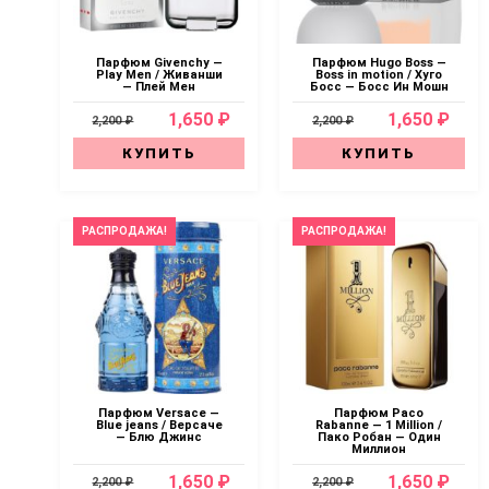
Парфюм Givenchy —
Парфюм Hugo Boss —
Play Men / Живанши
Boss in motion / Хуго
— Плей Мен
Босс — Босс Ин Мошн
1,650 ₽
1,650 ₽
2,200 ₽
2,200 ₽
КУПИТЬ
КУПИТЬ
РАСПРОДАЖА!
РАСПРОДАЖА!
Парфюм Versace —
Парфюм Paco
Blue jeans / Версаче
Rabanne — 1 Мillion /
— Блю Джинс
Пако Робан — Один
Миллион
1,650 ₽
1,650 ₽
2,200 ₽
2,200 ₽