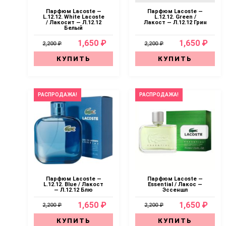
Парфюм Lacoste —
Парфюм Lacoste —
L.12.12. White Lacoste
L.12.12. Green /
/ Лакосит — Л.12.12
Лакост — Л.12.12 Грин
Белый
1,650 ₽
1,650 ₽
2,200 ₽
2,200 ₽
КУПИТЬ
КУПИТЬ
РАСПРОДАЖА!
РАСПРОДАЖА!
Парфюм Lacoste —
Парфюм Lacoste —
L.12.12. Blue / Лакост
Essential / Лакос —
— Л.12.12 Блю
Эссеншл
1,650 ₽
1,650 ₽
2,200 ₽
2,200 ₽
КУПИТЬ
КУПИТЬ