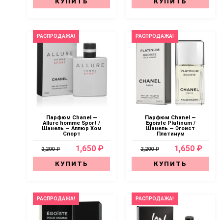
КУПИТЬ
КУПИТЬ
РАСПРОДАЖА!
РАСПРОДАЖА!
Парфюм Chanel —
Парфюм Chanel —
Allure homme Sport /
Egoiste Platinum /
Шанель — Аллюр Хом
Шанель — Эгоист
Спорт
Платинум
1,650 ₽
1,650 ₽
2,200 ₽
2,200 ₽
КУПИТЬ
КУПИТЬ
РАСПРОДАЖА!
РАСПРОДАЖА!