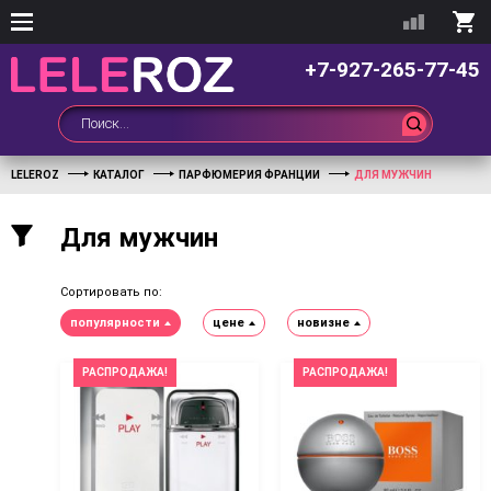
+7-927-265-77-45
LELEROZ
КАТАЛОГ
ПАРФЮМЕРИЯ ФРАНЦИИ
ДЛЯ МУЖЧИН
Для мужчин
Сортировать по:
популярности
цене
новизне
РАСПРОДАЖА!
РАСПРОДАЖА!