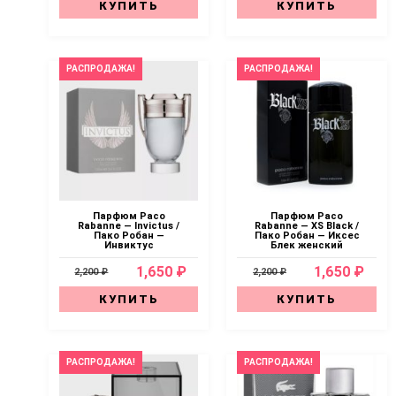
КУПИТЬ
КУПИТЬ
РАСПРОДАЖА!
РАСПРОДАЖА!
Парфюм Paco
Парфюм Paco
Rabanne — Invictus /
Rabanne — XS Black /
Пако Робан —
Пако Робан — Иксес
Инвиктус
Блек женский
1,650 ₽
1,650 ₽
2,200 ₽
2,200 ₽
КУПИТЬ
КУПИТЬ
РАСПРОДАЖА!
РАСПРОДАЖА!