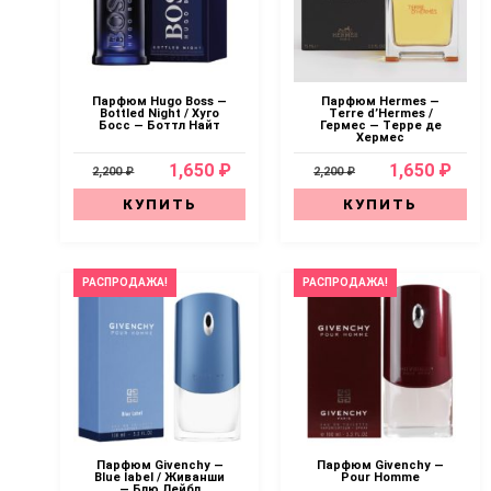
Парфюм Hugo Boss —
Парфюм Hermes —
Bottled Night / Хуго
Terre d’Hermes /
Босс — Боттл Найт
Гермес — Терре де
Хермес
1,650 ₽
1,650 ₽
2,200 ₽
2,200 ₽
КУПИТЬ
КУПИТЬ
РАСПРОДАЖА!
РАСПРОДАЖА!
Парфюм Givenchy —
Парфюм Givenchy —
Blue label / Живанши
Pour Homme
— Блю Лейбл