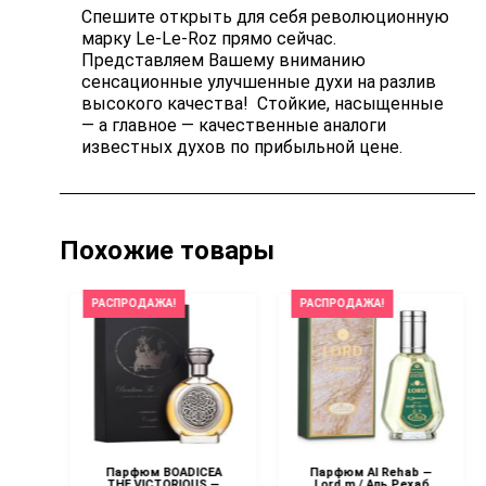
Спешите открыть для себя революционную
марку Le-Le-Roz прямо сейчас.
Представляем Вашему вниманию
сенсационные улучшенные духи на разлив
высокого качества! Стойкие, насыщенные
— а главное — качественные аналоги
известных духов по прибыльной цене.
Похожие товары
РАСПРОДАЖА!
РАСПРОДАЖА!
m
Парфюм BOADICEA
Парфюм Al Rehab —
-
THE VICTORIOUS —
Lord m / Аль Рехаб