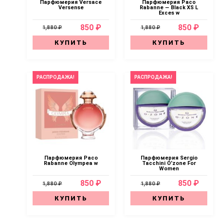
Парфюмерия Versace
Парфюмерия Paco
Versense
Rabanne — Black XS L
Exces w
850 ₽
850 ₽
1,880 ₽
1,880 ₽
КУПИТЬ
КУПИТЬ
РАСПРОДАЖА!
РАСПРОДАЖА!
Парфюмерия Paco
Парфюмерия Sergio
Rabanne Olympea w
Tacchini O’zone For
Women
850 ₽
850 ₽
1,880 ₽
1,880 ₽
КУПИТЬ
КУПИТЬ