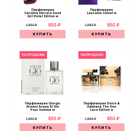
Парфюмерия
Парфюмерия
Carolina Herrera Good
Lancome Climat w
Girl Violet Edition w
850 ₽
850 ₽
1,880 ₽
1,880 ₽
КУПИТЬ
КУПИТЬ
РАСПРОДАЖА!
РАСПРОДАЖА!
Парфюмерия Giorgio
Парфюмерия Dolce &
Armani Acqua Di Gio
Gabbana The One
Pour homme m
Lace Edition w
850 ₽
850 ₽
1,880 ₽
1,880 ₽
КУПИТЬ
КУПИТЬ