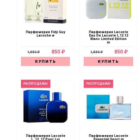
Парфюмерия Fidji Guy
Парфюмерия Lacoste
Laroche w
Eau De Lacoste L.12.12
Blanc Limited Edition
m
850 ₽
850 ₽
1,880 ₽
1,880 ₽
КУПИТЬ
КУПИТЬ
РАСПРОДАЖА!
РАСПРОДАЖА!
Парфюмерия Lacoste
Парфюмерия Lacoste
L. 12. 12 Pour Lui
Essential Sport m