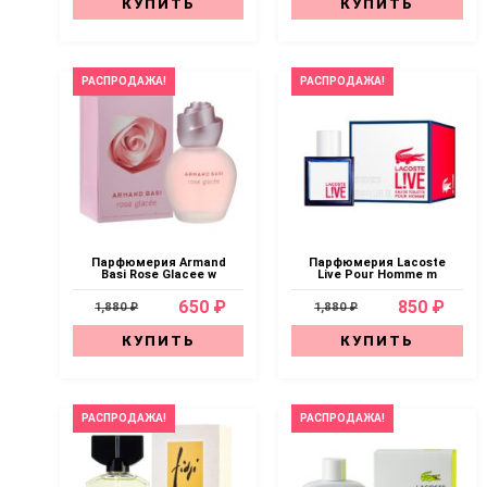
КУПИТЬ
КУПИТЬ
РАСПРОДАЖА!
РАСПРОДАЖА!
Парфюмерия Armand
Парфюмерия Lacoste
Basi Rose Glacee w
Live Pour Homme m
650 ₽
850 ₽
1,880 ₽
1,880 ₽
КУПИТЬ
КУПИТЬ
РАСПРОДАЖА!
РАСПРОДАЖА!