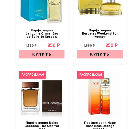
Парфюмерия
Парфюмерия
Lancome Climat Eau
Burberry Weekend for
de Toilette Spray w
women
850 ₽
850 ₽
1,880 ₽
1,880 ₽
КУПИТЬ
КУПИТЬ
РАСПРОДАЖА!
РАСПРОДАЖА!
Парфюмерия Dolce
Парфюмерия Hugo
Gabbana The One for
Boss Boss Orange