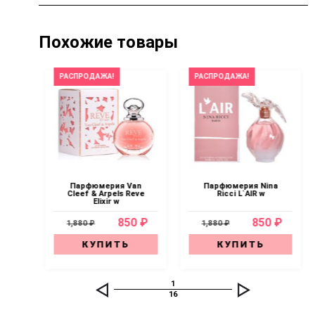
Похожие товары
РАСПРОДАЖА!
РАСПРОДАЖА!
Парфюмерия Van
Парфюмерия Nina
s
Cleef & Arpels Reve
Ricci L`AIR w
Elixir w
0 ₽
850 ₽
850 ₽
1,880 ₽
1,880 ₽
КУПИТЬ
КУПИТЬ
1
16