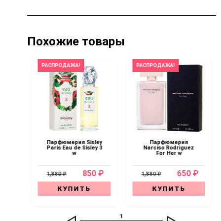
Похожие товары
РАСПРОДАЖА!
РАСПРОДАЖА!
Парфюмерия Sisley
Парфюмерия
 —
Paris Eau de Sisley 3
Narciso Rodriguez
nt
w
For Her w
an
0 ₽
850 ₽
650 ₽
1,880 ₽
1,880 ₽
КУПИТЬ
КУПИТЬ
1