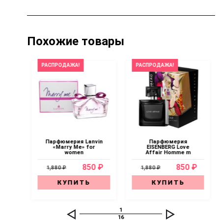
Похожие товары
РАСПРОДАЖА!
РАСПРОДАЖА!
Парфюмерия Lanvin
Парфюмерия
 &
«Marry Me» for
EISENBERG Love
women
Affair Homme m
0 ₽
850 ₽
850 ₽
1,880 ₽
1,880 ₽
КУПИТЬ
КУПИТЬ
1
16