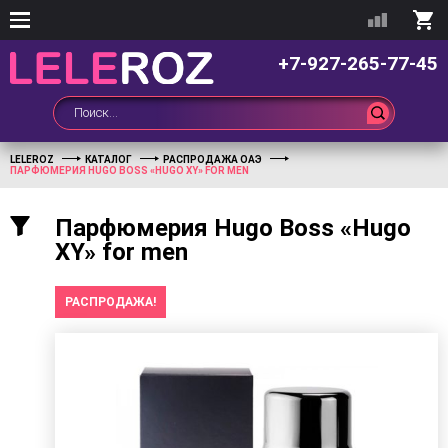
+7-927-265-77-45
LELEROZ
КАТАЛОГ
РАСПРОДАЖА ОАЭ
ПАРФЮМЕРИЯ HUGO BOSS «HUGO XY» FOR MEN
Парфюмерия Hugo Boss «Hugo
XY» for men
РАСПРОДАЖА!