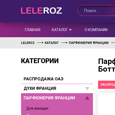
ГЛАВНАЯ
КАТАЛОГ
О КОМПАНИИ
LELEROZ
КАТАЛОГ
ПАРФЮМЕРИЯ ФРАНЦИИ
Парф
КАТЕГОРИИ
Бот
РАСПРОДАЖА ОАЭ
РАСПРО
ДУХИ ФРАНЦИЯ
ПАРФЮМЕРИЯ ФРАНЦИИ
Для женщин
Для мужчин
Для женщин
Селективы