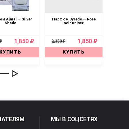
м Ajmal — Silver
Парфюм Byredo — Rose
Пар
Shade
noir unisex
Biblio
Буред
1,850 ₽
1,850 ₽
 ₽
2,350 ₽
2,350 ₽
КУПИТЬ
КУПИТЬ
ПАТЕЛЯМ
МЫ В СОЦСЕТЯХ