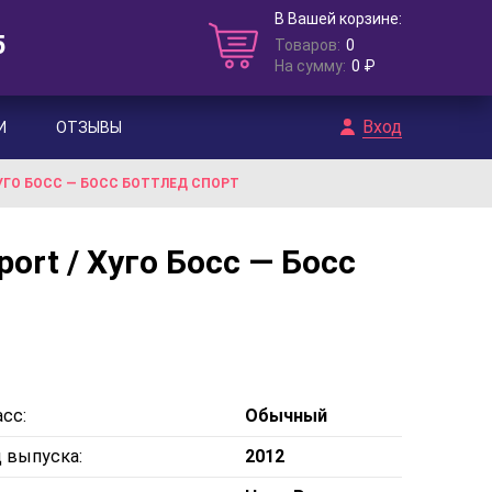
В Вашей корзине:
5
Товаров:
0
На сумму:
0 ₽
Вход
И
ОТЗЫВЫ
УГО БОСС — БОСС БОТТЛЕД СПОРТ
ort / Хуго Босс — Босс
сс:
Обычный
д выпуска:
2012