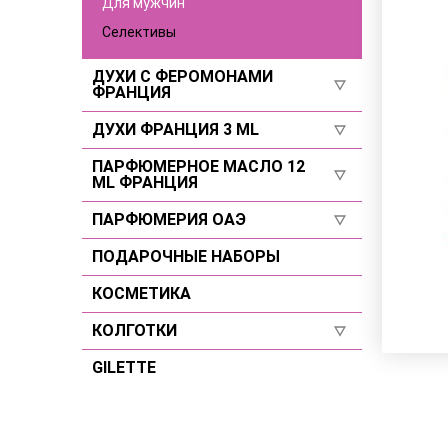
Для мужчин
Селективы
ДУХИ С ФЕРОМОНАМИ
ФРАНЦИЯ
ДУХИ ФРАНЦИЯ 3 ML
Селективы
Для женщин
ПАРФЮМЕРНОЕ МАСЛО 12
Для женщин
ML ФРАНЦИЯ
Для мужчин
Для мужчин
ПАРФЮМЕРИЯ ОАЭ
Для женщин
Селективы
Для мужчин
ПОДАРОЧНЫЕ НАБОРЫ
Для женщин
Селективы
Для мужчин
КОСМЕТИКА
Селективы
КОЛГОТКИ
GILETTE
Размер 2
Размер 3
Размер 4