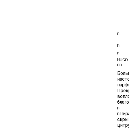
Размер 5
n
n
n
HUGO
n
n
Боль
наст
парф
Прек
вопл
благо
n
nПир
скры
цитр