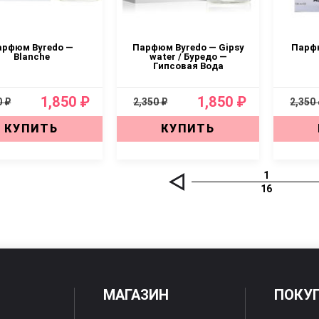
арфюм Byredo —
Парфюм Byredo — Gipsy
Парфю
Blanche
water / Буредо —
Гипсовая Вода
1,850 ₽
1,850 ₽
0 ₽
2,350 ₽
2,350
КУПИТЬ
КУПИТЬ
1
16
МАГАЗИН
ПОКУ