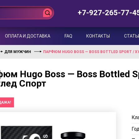
+7-927-265-77-4
ОПЛАТА И ДОСТАВКА
FAQ
КОНТАКТЫ
СТАТЬ
ДЛЯ МУЖЧИН
ПАРФЮМ HUGO BOSS — BOSS BOTTLED SPORT / Х
юм Hugo Boss — Boss Bottled Sp
тлед Спорт
ДАЖА!
Кла
Го