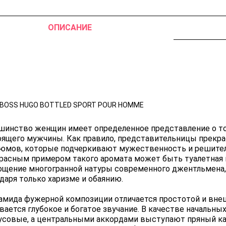
ОПИСАНИЕ
 BOSS HUGO BOTTLED SPORT POUR HOMME
шинство женщин имеет определенное представление о то
оящего мужчины. Как правило, представительницы прекра
юмов, которые подчеркивают мужественность и решител
расным примером такого аромата может быть туалетная во
ощение многогранной натуры современного джентльмена,
даря только харизме и обаянию.
амида фужерной композиции отличается простотой и вне
вается глубокое и богатое звучание. В качестве начальн
усовые, а центральными аккордами выступают пряный кар