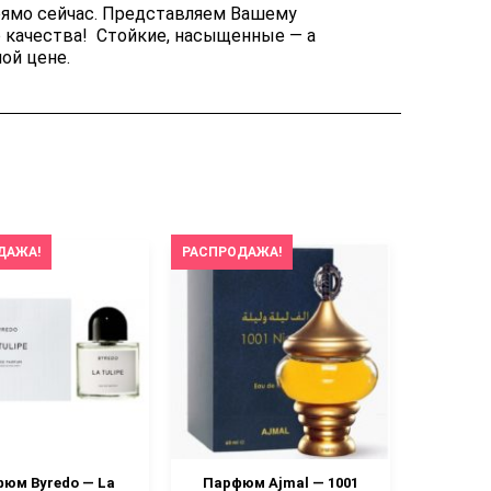
рямо сейчас. Представляем Вашему
 качества! Стойкие, насыщенные — а
ой цене.
ДАЖА!
РАСПРОДАЖА!
РАСПРОД
юм Byredo — La
Парфюм Ajmal — 1001
Пар