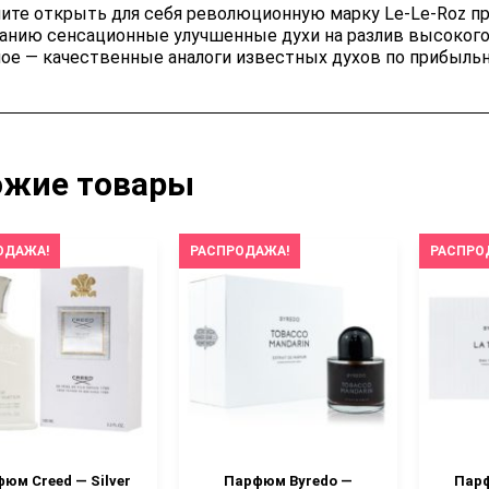
ите открыть для себя революционную марку Le-Le-Roz п
анию сенсационные улучшенные духи на разлив высокого
ное — качественные аналоги известных духов по прибыльн
ожие товары
ОДАЖА!
РАСПРОДАЖА!
РАСПРО
юм Creed — Silver
Парфюм Byredo —
Парф