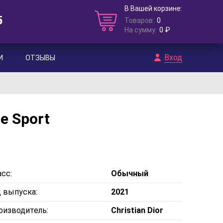
В Вашей корзине:
5
Товаров:
0
На сумму:
0 ₽
Вход
И
ОТЗЫВЫ
e Sport
сс:
Обычный
д выпуска:
2021
оизводитель:
Christian Dior