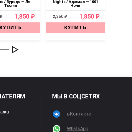
pe / Буредо — Ля
Nights / Аджмал — 1001
Millesim
Тюлип
Ночь
1,850 ₽
1,850 ₽
 ₽
2,350 ₽
2,350 ₽
КУПИТЬ
КУПИТЬ
ПАТЕЛЯМ
МЫ В СОЦСЕТЯХ
дажа
вКонтакте
WhatsApp