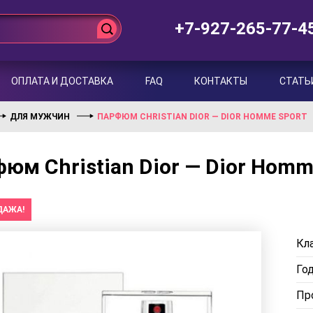
+7-927-265-77-4
ОПЛАТА И ДОСТАВКА
FAQ
КОНТАКТЫ
СТАТЬ
ДЛЯ МУЖЧИН
ПАРФЮМ CHRISTIAN DIOR — DIOR HOMME SPORT
юм Christian Dior — Dior Homm
ДАЖА!
Кла
Го
Пр