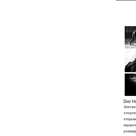
Размер 5
Dior 
Элеган
спорти
открыв
характ
розмар