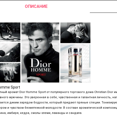
ОПИСАНИЕ
Homme Sport
тный аромат Dior Homme Sport от популярного торгового дома Christian Dior 
вного мужчины. Это уверенная в себе, чувственная и галантная личность, н
ается диким зарядом бодрости, который придают пряные специи. Тонизиру
ером и чувством безмятежной молодости. В составе ароматической композиц
ина, имбиря, кедра, смолы элеми, лаванды и сандала.