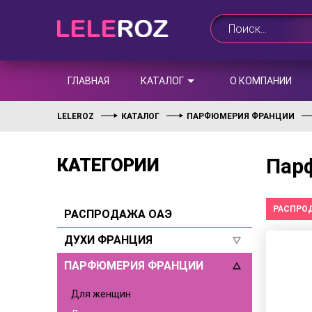
ГЛАВНАЯ
КАТАЛОГ
О КОМПАНИИ
LELEROZ
КАТАЛОГ
ПАРФЮМЕРИЯ ФРАНЦИИ
Парф
КАТЕГОРИИ
РАСПРО
РАСПРОДАЖА ОАЭ
ДУХИ ФРАНЦИЯ
ПАРФЮМЕРИЯ ФРАНЦИИ
Для женщин
Для мужчин
Для женщин
Селективы