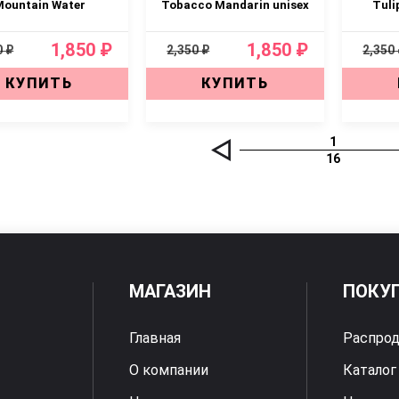
ountain Water
Tobacco Mandarin unisex
Tuli
1,850 ₽
1,850 ₽
0 ₽
2,350 ₽
2,350
КУПИТЬ
КУПИТЬ
1
16
МАГАЗИН
ПОКУ
Главная
Распро
О компании
Каталог