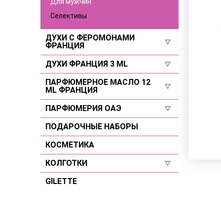
Для мужчин
Селективы
ДУХИ С ФЕРОМОНАМИ
ФРАНЦИЯ
ДУХИ ФРАНЦИЯ 3 ML
Селективы
Для женщин
ПАРФЮМЕРНОЕ МАСЛО 12
Для женщин
ML ФРАНЦИЯ
Для мужчин
Для мужчин
ПАРФЮМЕРИЯ ОАЭ
Для женщин
Селективы
Для мужчин
ПОДАРОЧНЫЕ НАБОРЫ
Для женщин
Селективы
Для мужчин
КОСМЕТИКА
Селективы
КОЛГОТКИ
GILETTE
Размер 2
Размер 3
Размер 4