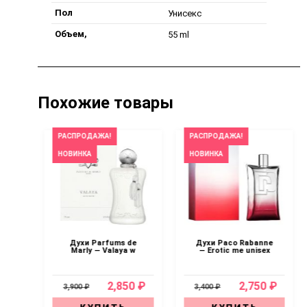
Пол
Унисекс
Объем,
55 ml
Похожие товары
РАСПРОДАЖА!
РАСПРОДАЖА!
НОВИНКА
НОВИНКА
in
Духи Parfums de
Духи Paco Rabanne
er
Marly — Valaya w
— Erotic me unisex
ex
0 ₽
2,850 ₽
2,750 ₽
3,900 ₽
3,400 ₽