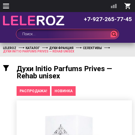
+7-927-265-77-45
LELEROZ
КАТАЛОГ
ДУХИ ФРАНЦИЯ
СЕЛЕКТИВЫ
ДУХИ INITIO PARFUMS PRIVES — REHAB UNISEX
Духи Initio Parfums Prives —
Rehab unisex
РАСПРОДАЖА!
НОВИНКА