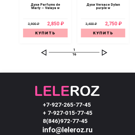
or
Духи Parfums de
Духи Versace Dylan
Marly — Valaya w
purple w
0 ₽
2,850 ₽
2,750 ₽
3,900 ₽
3,400 ₽
КУПИТЬ
КУПИТЬ
1
16
+7-927-265-77-45
+ 7-927-015-77-45
8(846)972-77-45
info@leleroz.ru