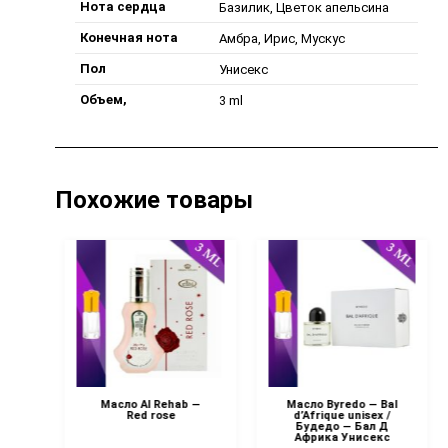
Нота сердца
Базилик, Цветок апельсина
Конечная нота
Амбра, Ирис, Мускус
Пол
Унисекс
Объем,
3 ml
Похожие товары
 —
Масло Al Rehab —
Масло Byredo — Bal
хаб
Red rose
d’Afrique unisex /
Будедо — Бал Д
Африка Унисекс