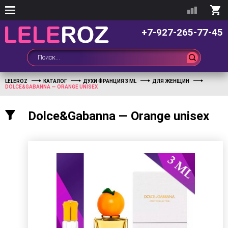
+7-927-265-77-45
LELEROZ
КАТАЛОГ
ДУХИ ФРАНЦИЯ 3 ML
ДЛЯ ЖЕНЩИН
DОLСЕ&GABANNA — ORANGE UNISEX
Dоlсе&Gabanna — Orange unisex