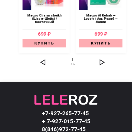
—
Масло Charm cheikh
Масло Al Rehab —
n
(Шарм-Шейх) /
Lovely / Аль Рехаб —
восточный
Лавли
699 ₽
699 ₽
КУПИТЬ
КУПИТЬ
1
16
+7-927-265-77-45
+ 7-927-015-77-45
8(846)972-77-45