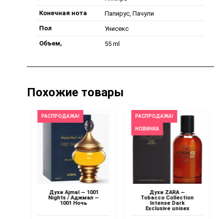
Конечная нота
Папирус, Пачули
Пол
Унисекс
Объем,
55 ml
Похожие товары
РАСПРОДАЖА!
РАСПРОДАЖА!
НОВИНКА
ums
Духи Ajmal — 1001
Духи ZARA —
b
Nights / Аджмал —
Tobacco Collection
1001 Ночь
Intense Dark
Exclusive unisex