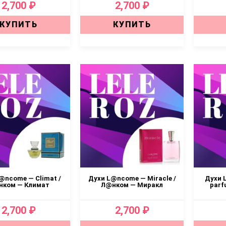
2,700 ₽
2,700 ₽
КУПИТЬ
КУПИТЬ
@ncome — Climat /
Духи L@ncome — Miracle /
Духи L
ком — Климат
Л@нком — Миракл
parf
2,700 ₽
2,700 ₽