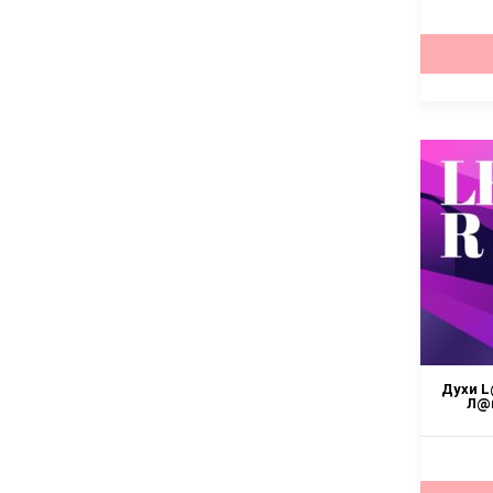
Духи L
Л@н