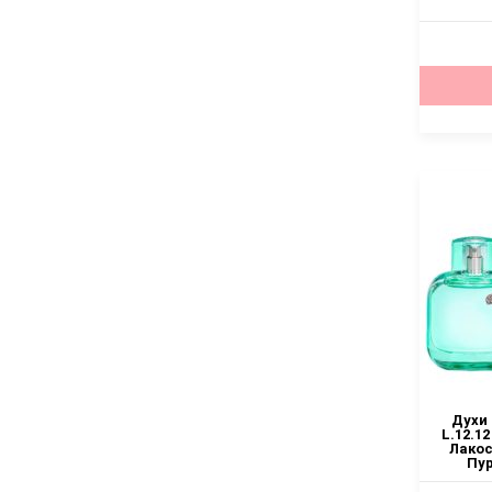
Духи 
L.12.12
Лакос
Пур