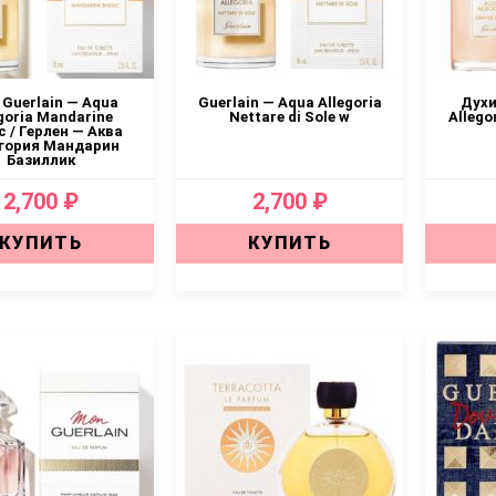
 Guerlain — Aqua
Guerlain — Aqua Allegoria
Духи
goria Mandarine
Nettare di Sole w
Allego
ic / Герлен — Аква
гория Мандарин
Базиллик
2,700 ₽
2,700 ₽
КУПИТЬ
КУПИТЬ