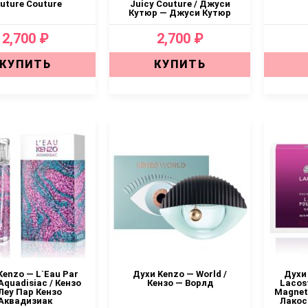
uture Couture
Juicy Couture / Джуси
Кутюр — Джуси Кутюр
2,700 ₽
2,700 ₽
КУПИТЬ
КУПИТЬ
Kenzo — L`Eau Par
Духи Kenzo — World /
Духи 
Aquadisiac / Кензо
Кензо — Ворлд
Lacost
Леу Пар Кензо
Magneti
Аквадизиак
Лакос