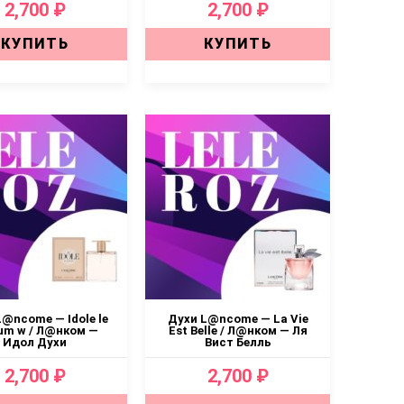
2,700 ₽
2,700 ₽
КУПИТЬ
КУПИТЬ
@ncome — Idole le
Духи L@ncome — La Vie
um w / Л@нком —
Est Belle / Л@нком — Ля
Идол Духи
Вист Белль
2,700 ₽
2,700 ₽