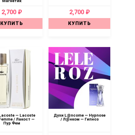
Магнетик
2,700 ₽
2,700 ₽
КУПИТЬ
КУПИТЬ
Lacoste — Lacoste
Духи L@ncome — Hypnose
Femme / Лакост —
/ Л@нком — Гипноз
Пур Фем