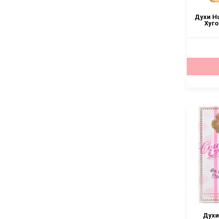
Духи Hu
Хуго
Духи