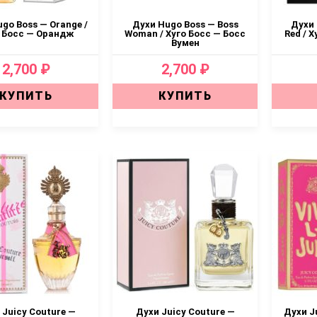
go Boss — Orange /
Духи Hugo Boss — Boss
Духи 
 Босс — Орандж
Woman / Хуго Босс — Босс
Red / 
Вумен
2,700 ₽
2,700 ₽
КУПИТЬ
КУПИТЬ
 Juicy Couture —
Духи Juicy Couture —
Духи J