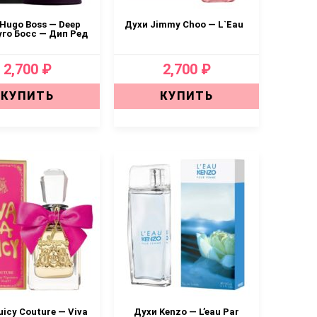
Hugo Boss — Deep
Духи Jimmy Choo — L`Eau
Хуго Босс — Дип Ред
2,700 ₽
2,700 ₽
КУПИТЬ
КУПИТЬ
uicy Couture — Viva
Духи Kenzo — L’eau Par