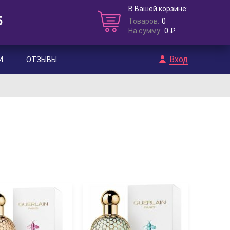
В Вашей корзине:
5
Товаров:
0
На сумму:
0 ₽
Вход
И
ОТЗЫВЫ