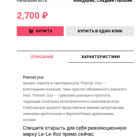
Начальная нота:
Мандарин, Сладкий горошек
2,700 ₽
КУПИТЬ
КУПИТЬ В ОДИН КЛИК
ОПИСАНИЕ
ХАРАКТЕРИСТИКИ
Premier jour
Аромат страсти и чувственности. Premier Jour —
воплощение желания, гимн красоте обнаженного женского
тела. Premier Jour — гармония роскоши и простоты,
чарующее сочетание естественности и кокетливой игры.
Композиция аромата представлена яркими цитрусовыми,
нежными цветочными и бархатистыми древесными
нотами.
Спешите открыть для себя революционную
марку Le-Le-Roz прямо сейчас.