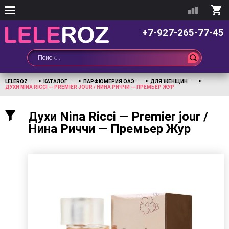
+7-927-265-77-45
LELEROZ
КАТАЛОГ
ПАРФЮМЕРИЯ ОАЭ
ДЛЯ ЖЕНЩИН
ДУХИ NINA RICCI — PREMIER JOUR / НИНА РИЧЧИ — ПРЕМЬЕР ЖУР
Духи Nina Ricci — Premier jour /
Нина Риччи — Премьер Жур