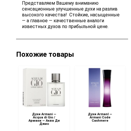
Представляем Вашему вниманию
сенсационные улучшенные духи на разлив
высокого качества! Стойкие, насыщенные
— а главное — качественные аналоги
известных духов по прибыльной цене.
Похожие товары
 —
Духи Armani —
Духи ArmanI —
 —
Acqua di Gio /
Armani Code
Армани — Аква Ди
Cashmere
Джио