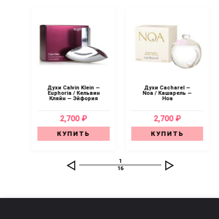
—
Духи Calvin Klein —
Духи Cacharel —
se
Euphoria / Кельвин
Noa / Кашарель —
x
Кляйн — Эйфория
Ноа
2,700 ₽
2,700 ₽
КУПИТЬ
КУПИТЬ
1
16