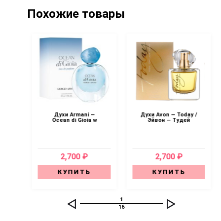
Похожие товары
Si
Духи Armani —
Духи Avon — Today /
и —
Ocean di Gioia w
Эйвон — Тудей
2,700 ₽
2,700 ₽
КУПИТЬ
КУПИТЬ
1
16