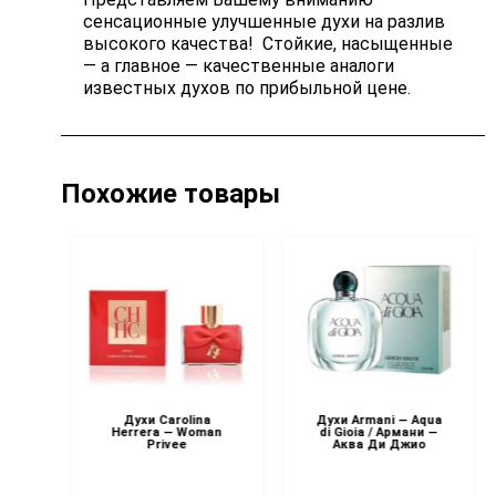
сенсационные улучшенные духи на разлив
высокого качества! Стойкие, насыщенные
— а главное — качественные аналоги
известных духов по прибыльной цене.
Похожие товары
Духи Carolina
Духи Armani — Aqua
IP
Herrera — Woman
di Gioia / Армани —
e
Privee
Аква Ди Джио