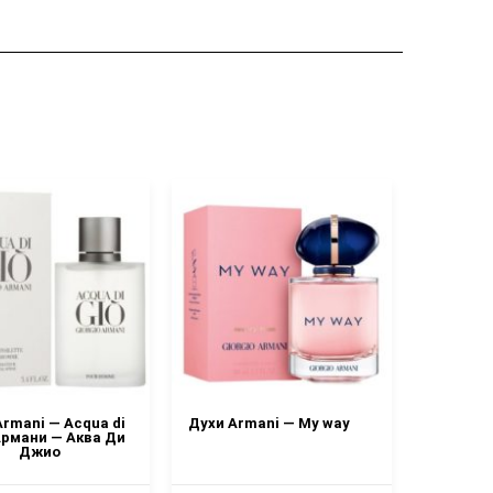
Armani — Acqua di
Духи Armani — My way
Духи A
 Армани — Аква Ди
Джио