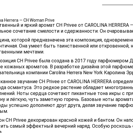
na Herrera — CH Woman Prive
твенный и яркий аромат CH Privee от CAROLINA HERRERA 
льное сочетание смелости и сдержанности. Он очаровыва
ина, которой предназначена эта композиция, одновременн
тичная. Она умеет быть таинственной или откровенной, но
твенными мечтами.
озиция CH Privee была создана в 2017 году парфюмером 
пе кожаных ароматов. В разработке дизайна этой парфюм
ательница компании Carolina Herrera New York Каролина Эр
канное звучание CH Privee от CAROLINA HERRERA определ
рда османтуса. Это редкое растение обладает многогран
лнений. Ноты сердца сочетают пикантные тона икры с пр
ину и лёгкую, чуть заметную горечь. Базовые ноты арома
рды успешно дополняют друг друга, делая звучание пар
ым.
он CH Privee декорирован красной кожей и бантом. Он на
сить самый эффектный вечерний наряд. Особую роскошь 
.