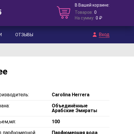
В Вашей корзине:
5
Товаров:
0
На сумму:
0 ₽
Вход
И
ОТЗЫВЫ
ee
оизводитель:
Carolina Herrera
ана:
Объединённые
Арабские Эмираты
ъем,мл:
100
д парфюмерной
Парфюмерная вода