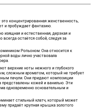
— это концентрированная женственность,
ет и пробуждает фантазию.
о изящная и естественная, дерзкая и
 всегда остаётся собой, следуя за
Домиником Ропьоном. Она относится к
ерной воды лично участвовала
рера.
яют верхние ноты нежного и глубокого
ным, сложным ароматом, который не требует
яным пачули. Они придают композиции
та представлены кожей и ванилью. Эти
фюма одновременно основательным и
поминает стильный клатч, который может
ему придаёт крупная крышка золотого