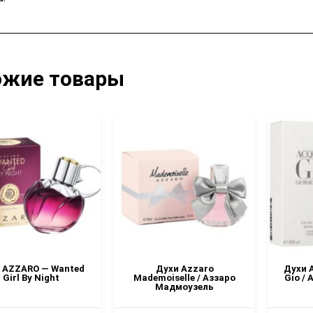
ожие товары
 AZZARO — Wanted
Духи Azzaro
Духи 
Girl By Night
Mademoiselle / Аззаро
Gio /
Мадмоузель