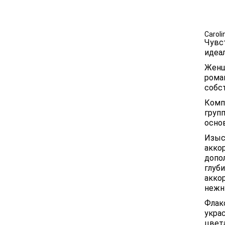
Размер 5
Caroli
Чувс
идеа
Женщ
роман
собс
Комп
груп
основ
Изыс
акко
допо
глуб
акко
нежн
Флак
укра
цвета