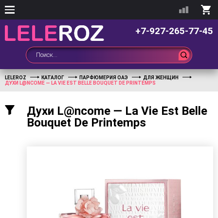
+7-927-265-77-45
LELEROZ
КАТАЛОГ
ПАРФЮМЕРИЯ ОАЭ
ДЛЯ ЖЕНЩИН
ДУХИ L@NCOME — LA VIE EST BELLE BOUQUET DE PRINTEMPS
Духи L@ncome — La Vie Est Belle
Bouquet De Printemps