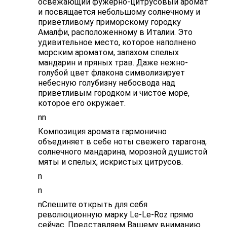
освежающий фужерно-цитрусовый аромат
и посвящается небольшому солнечному и
приветливому приморскому городку
Амалфи, расположенному в Италии. Это
удивительное место, которое наполнено
морским ароматом, запахом спелых
мандарин и пряных трав. Даже нежно-
голубой цвет флакона символизирует
небесную голубизну небосвода над
приветливым городком и чистое море,
которое его окружает.
nn
Композиция аромата гармонично
объединяет в себе ноты свежего тарагона,
солнечного мандарина, морозной душистой
мяты и спелых, искристых цитрусов.
n
n
nСпешите открыть для себя
революционную марку Le-Le-Roz прямо
сейчас. Представляем Вашему вниманию