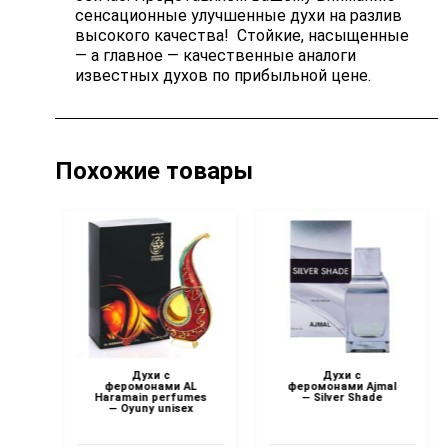
сенсационные улучшенные духи на разлив
высокого качества! Стойкие, насыщенные
— а главное — качественные аналоги
известных духов по прибыльной цене.
Похожие товары
Духи с
Духи с
l
феромонами AL
феромонами Ajmal
mes
Haramain perfumes
— Silver Shade
x
— Oyuny unisex