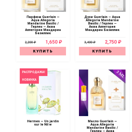
Парфюм Guerlain —
Духи Guerlain — Aqua
Aqua Allegoria
Allegoria Mandarine
Mandarine Basilic /
Basilic / Герлен —
Герлен — Аква
Аква Аллегория
Аллегория Мандарин
Мандарин Базиллик
Базиллик
1,650 ₽
2,750 ₽
2,200 ₽
3,400 ₽
КУПИТЬ
КУПИТЬ
РАСПРОДАЖА!
НОВИНКА
Hermes — Un jardin
Масло Guerlain —
sur le Nil w
Aqua Allegoria
Mandarine Basilic /
Герлен — Аква