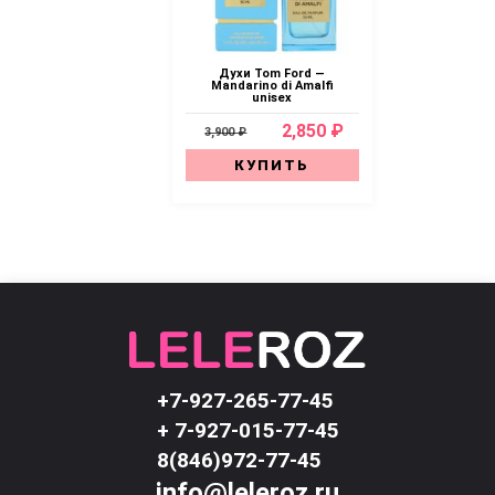
Духи Tom Ford —
Mandarino di Amalfi
unisex
2,850 ₽
3,900 ₽
КУПИТЬ
+7-927-265-77-45
+ 7-927-015-77-45
8(846)972-77-45
info@leleroz.ru