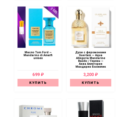
Масло Tom Ford —
Духи с феромонами
Mandarino di Amalfi
Guerlain — Aqua
unisex
Allegoria Mandarine
Basilic / Герлен —
Аква Аллегория
Мандарин Базиллик
699 ₽
3,200 ₽
КУПИТЬ
КУПИТЬ