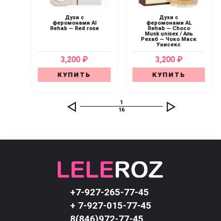
Духи с
Духи с
iz
феромонами Al
феромонами AL
Rehab — Red rose
Rehab — Choco
Musk unisex / Аль
Рехаб — Чоко Маск
Унисекс
3,200 ₽
3,200 ₽
КУПИТЬ
КУПИТЬ
1
16
+7-927-265-77-45
+ 7-927-015-77-45
8(846)972-77-45