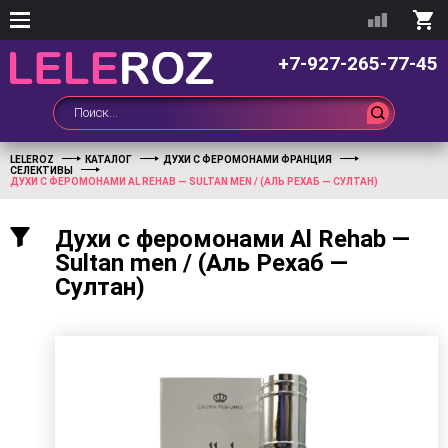
+7-927-265-77-45
LELEROZ
КАТАЛОГ
ДУХИ С ФЕРОМОНАМИ ФРАНЦИЯ
СЕЛЕКТИВЫ
ДУХИ С ФЕРОМОНАМИ AL REHAB — SULTAN MEN / (АЛЬ РЕХАБ — СУЛТАН)
Духи с феромонами Al Rehab —
Sultan men / (Аль Рехаб —
Султан)