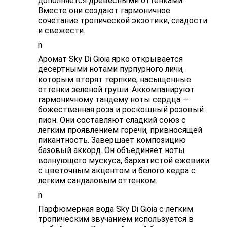
дополняется древесными оттенками.
Вместе они создают гармоничное
сочетание тропической экзотики, сладости
и свежести.
n
Аромат Sky Di Gioia ярко открывается
десертными нотами пурпурного личи,
которым вторят терпкие, насыщенные
оттенки зеленой груши. Аккомпанируют
гармоничному тандему ноты сердца —
божественная роза и роскошный розовый
пион. Они составляют сладкий союз с
легким проявлением горечи, привносящей
пикантность. Завершает композицию
базовый аккорд. Он объединяет ноты
волнующего мускуса, бархатистой ежевики
с цветочным акцентом и белого кедра с
легким сандаловым оттенком.
n
Парфюмерная вода Sky Di Gioia с легким
тропическим звучанием используется в