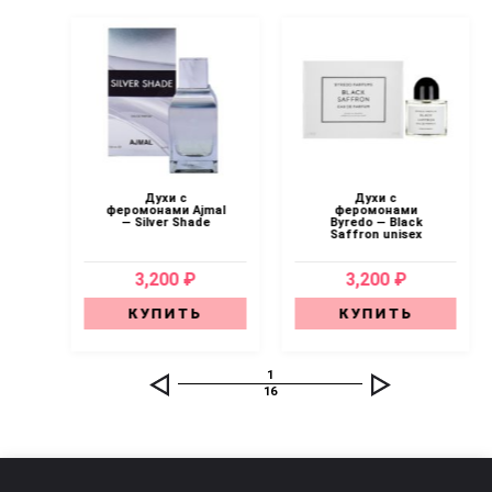
Духи с
Духи с
l
феромонами Ajmal
феромонами
mes
— Silver Shade
Byredo — Black
x
Saffron unisex
3,200 ₽
3,200 ₽
КУПИТЬ
КУПИТЬ
1
16