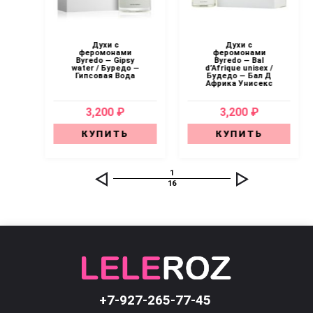
Духи с
Духи с
феромонами
феромонами
Byredo — Gipsy
Byredo — Bal
ex /
water / Буредо —
d’Afrique unisex /
Гипсовая Вода
Будедо — Бал Д
Африка Унисекс
3,200 ₽
3,200 ₽
КУПИТЬ
КУПИТЬ
1
16
+7-927-265-77-45