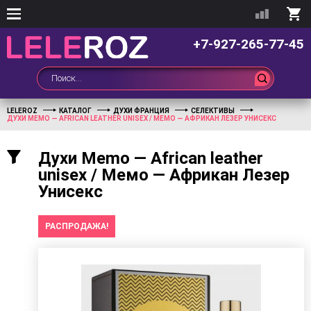
+7-927-265-77-45
LELEROZ
КАТАЛОГ
ДУХИ ФРАНЦИЯ
СЕЛЕКТИВЫ
ДУХИ MEMO — AFRICAN LEATHER UNISEX / МЕМО — АФРИКАН ЛЕЗЕР УНИСЕКС
Духи Memo — African leather
unisex / Мемо — Африкан Лезер
Унисекс
РАСПРОДАЖА!