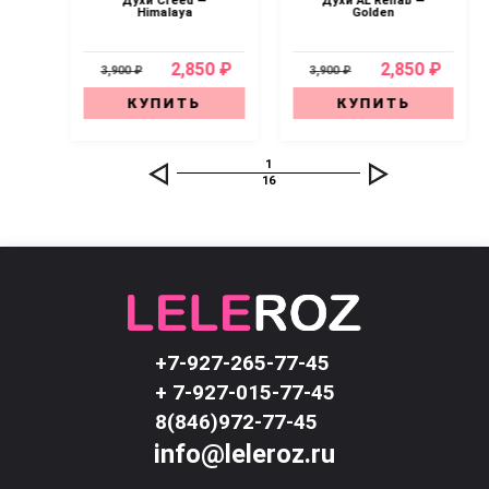
Oud
Духи Creed —
Духи AL Rehab —
x
Himalaya
Golden
0 ₽
2,850 ₽
2,850 ₽
3,900 ₽
3,900 ₽
КУПИТЬ
КУПИТЬ
1
16
+7-927-265-77-45
+ 7-927-015-77-45
8(846)972-77-45
info@leleroz.ru