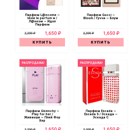
Парфюм L@ncome —
Парфюм Gucci —
Idole le parfum w /
Bloom / Гуччи — Блум
Л@нком — Идол
Парфюм
1,650 ₽
1,650 ₽
2,200 ₽
2,200 ₽
КУПИТЬ
КУПИТЬ
РАСПРОДАЖА!
РАСПРОДАЖА!
Парфюм Givenchy —
Парфюм Escada —
Play for her /
Escada S / Эскада —
Живанши — Плей Фор
Эскада С
Хер
1,650 ₽
1,650 ₽
2,200 ₽
2,200 ₽