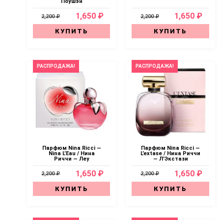
Поушэн
1,650 ₽
1,650 ₽
2,200 ₽
2,200 ₽
КУПИТЬ
КУПИТЬ
РАСПРОДАЖА!
РАСПРОДАЖА!
Парфюм Nina Ricci —
Парфюм Nina Ricci —
Nina L’Eau / Нина
L’extase / Нина Риччи
Риччи — Леу
— Л’Экстази
1,650 ₽
1,650 ₽
2,200 ₽
2,200 ₽
КУПИТЬ
КУПИТЬ