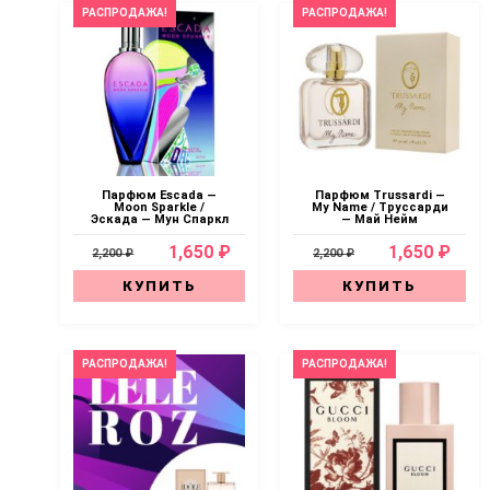
РАСПРОДАЖА!
РАСПРОДАЖА!
Парфюм Escada —
Парфюм Trussardi —
Moon Sparkle /
My Name / Труссарди
Эскада — Мун Спаркл
— Май Нейм
1,650 ₽
1,650 ₽
2,200 ₽
2,200 ₽
КУПИТЬ
КУПИТЬ
РАСПРОДАЖА!
РАСПРОДАЖА!