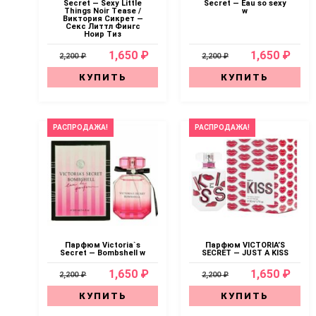
Secret — Sexy Little
Secret — Eau so sexy
Things Noir Tease /
w
Виктория Сикрет —
Секс Литтл Фингс
Ноир Тиз
1,650 ₽
1,650 ₽
2,200 ₽
2,200 ₽
КУПИТЬ
КУПИТЬ
РАСПРОДАЖА!
РАСПРОДАЖА!
Парфюм Victoria`s
Парфюм VICTORIA’S
Secret — Bombshell w
SECRET — JUST A KISS
1,650 ₽
1,650 ₽
2,200 ₽
2,200 ₽
КУПИТЬ
КУПИТЬ