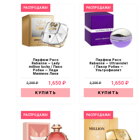
РАСПРОДАЖА!
РАСПРОДАЖА!
Парфюм Paco
Парфюм Paco
Rabanne — Lady
Rabanne — Ultraviolet
million lucky / Пако
/ Пакор Робан —
Робан — Леди
Ультрофиолет
Миллион Лаки
1,650 ₽
1,650 ₽
2,200 ₽
2,200 ₽
КУПИТЬ
КУПИТЬ
РАСПРОДАЖА!
РАСПРОДАЖА!