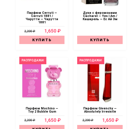
Парфюм Cerruti —
Духи с феромонами
Cerruti 1881 /
Cacharel — Yes I Am /
Чарутти — Чарутти
Кашарель — Ес Ай Эм
1881
1,650 ₽
2,200 ₽
КУПИТЬ
КУПИТЬ
РАСПРОДАЖА!
РАСПРОДАЖА!
Парфюм Mochino —
Парфюм Givenchy —
Toy 2 Bubble Gum
Absolutely Irresistle
1,650 ₽
1,650 ₽
2,200 ₽
2,200 ₽