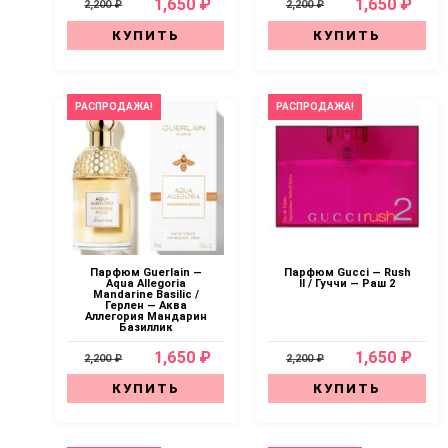
1,650 ₽
1,650 ₽
2,200 ₽
2,200 ₽
КУПИТЬ
КУПИТЬ
РАСПРОДАЖА!
РАСПРОДАЖА!
Парфюм Guerlain —
Парфюм Gucci — Rush
Aqua Allegoria
II / Гуччи — Раш 2
Mandarine Basilic /
Герлен — Аква
Аллегория Мандарин
Базиллик
1,650 ₽
1,650 ₽
2,200 ₽
2,200 ₽
КУПИТЬ
КУПИТЬ