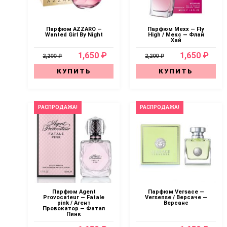
Парфюм AZZARO —
Парфюм Mexx — Fly
Wanted Girl By Night
High / Мекс — Флай
Хай
1,650 ₽
1,650 ₽
2,200 ₽
2,200 ₽
КУПИТЬ
КУПИТЬ
РАСПРОДАЖА!
РАСПРОДАЖА!
Парфюм Agent
Парфюм Versace —
Provocateur — Fatale
Versense / Версаче —
pink / Агент
Версанс
Провокатор — Фатал
Пинк