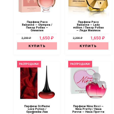
Парфюм Paco
Парфюм Paco
Rabanne — Olympea /
Rabanne — Lady
Пакор Робан —
million / Пакор Робан
Олимпия
— Леди Миллион
1,650 ₽
1,650 ₽
2,200 ₽
2,200 ₽
КУПИТЬ
КУПИТЬ
РАСПРОДАЖА!
РАСПРОДАЖА!
Парфюм Oriflame
Парфюм Nina Ricci —
Love Potion /
Nina Pretty / Нина
Орифлейм Лав
Риччи — Нина Претти