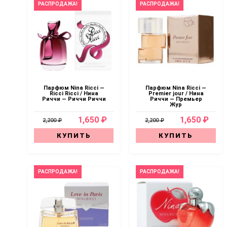
РАСПРОДАЖА!
РАСПРОДАЖА!
Парфюм Nina Ricci —
Парфюм Nina Ricci —
Ricci Ricci / Нина
Premier jour / Нина
Риччи — Риччи Риччи
Риччи — Премьер
Жур
1,650 ₽
1,650 ₽
2,200 ₽
2,200 ₽
КУПИТЬ
КУПИТЬ
РАСПРОДАЖА!
РАСПРОДАЖА!