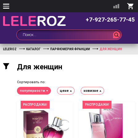
+7-927-265-77-45
LELEROZ
КАТАЛОГ
ПАРФЮМЕРИЯ ФРАНЦИИ
ДЛЯ ЖЕНЩИН
Для женщин
Сортировать по:
популярности
цене
новизне
РАСПРОДАЖА!
РАСПРОДАЖА!