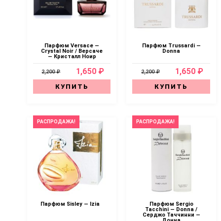
Парфюм Versace —
Парфюм Trussardi —
Crystal Noir / Версаче
Donna
— Кристалл Ноир
1,650 ₽
1,650 ₽
2,200 ₽
2,200 ₽
КУПИТЬ
КУПИТЬ
РАСПРОДАЖА!
РАСПРОДАЖА!
Парфюм Sisley — Izia
Парфюм Sergio
Tacchini — Donna /
Серджо Таччинни —
Донна