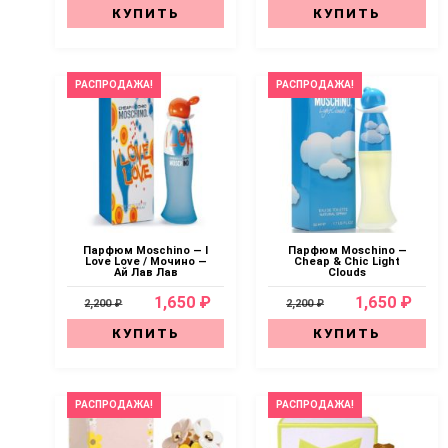
КУПИТЬ
КУПИТЬ
РАСПРОДАЖА!
РАСПРОДАЖА!
Парфюм Moschino — I
Парфюм Moschino —
Love Love / Мочино —
Cheap & Chic Light
Ай Лав Лав
Clouds
1,650 ₽
1,650 ₽
2,200 ₽
2,200 ₽
КУПИТЬ
КУПИТЬ
РАСПРОДАЖА!
РАСПРОДАЖА!