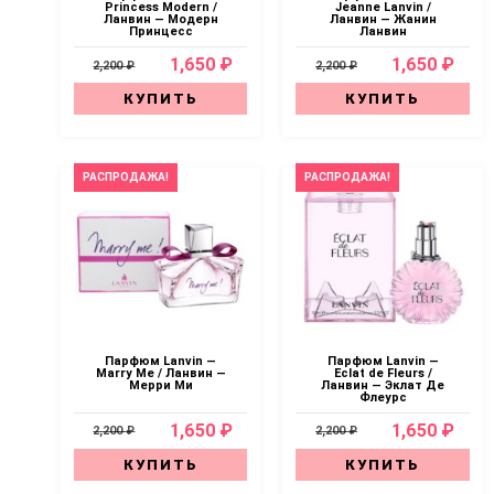
Princess Modern /
Jeanne Lanvin /
Ланвин — Модерн
Ланвин — Жанин
Принцесс
Ланвин
1,650 ₽
1,650 ₽
2,200 ₽
2,200 ₽
КУПИТЬ
КУПИТЬ
РАСПРОДАЖА!
РАСПРОДАЖА!
Парфюм Lanvin —
Парфюм Lanvin —
Marry Me / Ланвин —
Eclat de Fleurs /
Мерри Ми
Ланвин — Эклат Де
Флеурс
1,650 ₽
1,650 ₽
2,200 ₽
2,200 ₽
КУПИТЬ
КУПИТЬ