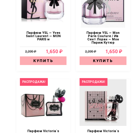
Парфюм YSL — Yves
Парфюм YSL — Mon
Saint Laurent — MON
Paris Couture / Ив
PARIS w
Сент Лоран — Мон
Париж Кутюр
1,650 ₽
1,650 ₽
2,200 ₽
2,200 ₽
КУПИТЬ
КУПИТЬ
РАСПРОДАЖА!
РАСПРОДАЖА!
Парфюм Victoria`s
Парфюм Victoria`s