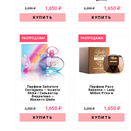
1,650 ₽
1,650 ₽
2,200 ₽
2,200 ₽
КУПИТЬ
КУПИТЬ
РАСПРОДАЖА!
РАСПРОДАЖА!
Парфюм Salvatore
Парфюм Paco
Ferragamo — Incanto
Rabanne — Lady
Shine / Сальватор
Million Prive w
Феррагамо —
Инканто Шайн
1,650 ₽
1,650 ₽
2,200 ₽
2,200 ₽
КУПИТЬ
КУПИТЬ