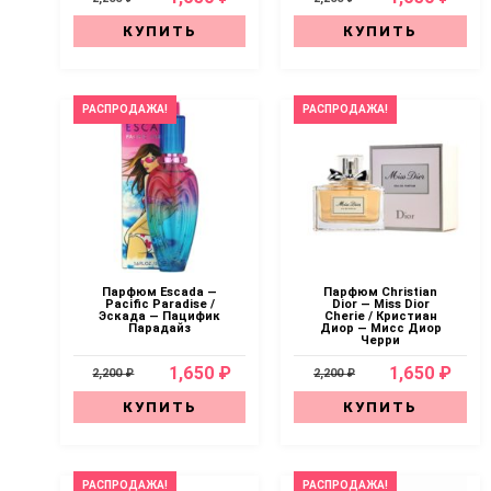
КУПИТЬ
КУПИТЬ
РАСПРОДАЖА!
РАСПРОДАЖА!
Парфюм Escada —
Парфюм Christian
Pacific Paradise /
Dior — Miss Dior
Эскада — Пацифик
Cherie / Кристиан
Парадайз
Диор — Мисс Диор
Черри
1,650 ₽
1,650 ₽
2,200 ₽
2,200 ₽
КУПИТЬ
КУПИТЬ
РАСПРОДАЖА!
РАСПРОДАЖА!