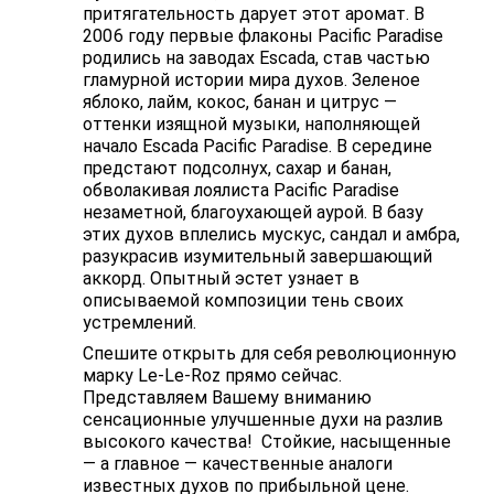
притягательность дарует этот аромат. В
2006 году первые флаконы Pacific Paradise
родились на заводах Escada, став частью
гламурной истории мира духов. Зеленое
яблоко, лайм, кокос, банан и цитрус —
оттенки изящной музыки, наполняющей
начало Escada Pacific Paradise. В середине
предстают подсолнух, сахар и банан,
обволакивая лоялиста Pacific Paradise
незаметной, благоухающей аурой. В базу
этих духов вплелись мускус, сандал и амбра,
разукрасив изумительный завершающий
аккорд. Опытный эстет узнает в
описываемой композиции тень своих
устремлений.
Спешите открыть для себя революционную
марку Le-Le-Roz прямо сейчас.
Представляем Вашему вниманию
сенсационные улучшенные духи на разлив
высокого качества! Стойкие, насыщенные
— а главное — качественные аналоги
известных духов по прибыльной цене.