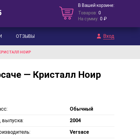
В Вашей корзине:
5
Товаров:
0
На сумму:
0 ₽
Вход
И
ОТЗЫВЫ
 КРИСТАЛЛ НОИР
ерсаче — Кристалл Ноир
сс:
Обычный
д выпуска:
2004
оизводитель:
Versace