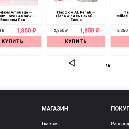
рфюм Amouage —
Парфюм AL Rehab —
Па
som Love / Амоаж —
Elena w / Аль Рехаб —
Milles
Блоссом Лав
Елена
1,850 ₽
1,850 ₽
0 ₽
2,350 ₽
2,350
КУПИТЬ
КУПИТЬ
1
16
МАГАЗИН
ПОКУ
Главная
Распро