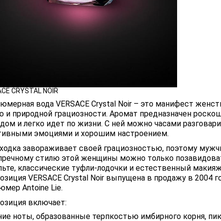
CE CRYSTAL NOIR
юмерная вода VERSACE Crystal Noir – это манифест женс
ю и природной грациозности. Аромат предназначен роскош
дом и легко идет по жизни. С ней можно часами разговари
тивными эмоциями и хорошим настроением.
оходка завораживает своей грациозностью, поэтому мужчи
пречному стилю этой женщины можно только позавидоват
льте, классические туфли-лодочки и естественный макия
озиция VERSACE Crystal Noir выпущена в продажу в 2004 г
мер Antoine Lie.
озиция включает:
ние ноты, образованные терпкостью имбирного корня, пи