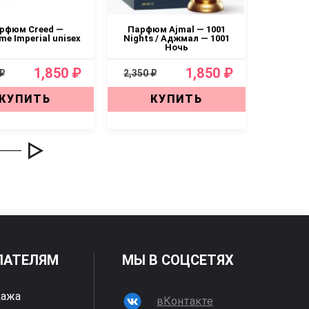
рфюм Creed —
Парфюм Ajmal — 1001
Парфюм
ime Imperial unisex
Nights / Аджмал — 1001
Sa
Ночь
1,850 ₽
1,850 ₽
 ₽
2,350 ₽
2,350 ₽
КУПИТЬ
КУПИТЬ
ПАТЕЛЯМ
МЫ В СОЦСЕТЯХ
дажа
вКонтакте