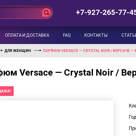
+7-927-265-77-4
ОПЛАТА И ДОСТАВКА
FAQ
КОНТАКТЫ
СТАТЬ
ДЛЯ ЖЕНЩИН
ПАРФЮМ VERSACE — CRYSTAL NOIR / ВЕРСАЧЕ —
юм Versace — Crystal Noir / В
ДАЖА!
Кла
Го
Пр