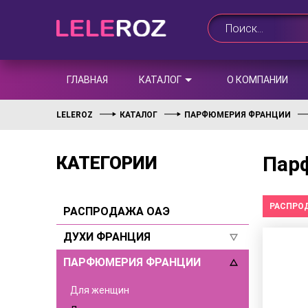
ГЛАВНАЯ
КАТАЛОГ
О КОМПАНИИ
LELEROZ
КАТАЛОГ
ПАРФЮМЕРИЯ ФРАНЦИИ
Парф
КАТЕГОРИИ
РАСПРО
РАСПРОДАЖА ОАЭ
ДУХИ ФРАНЦИЯ
ПАРФЮМЕРИЯ ФРАНЦИИ
Для женщин
Для мужчин
Для женщин
Селективы