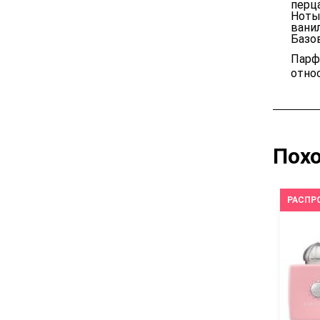
перца
Ноты
вани
Базо
Парф
отно
Пох
РОДАЖА!
РАСПРОДАЖА!
РАСПР