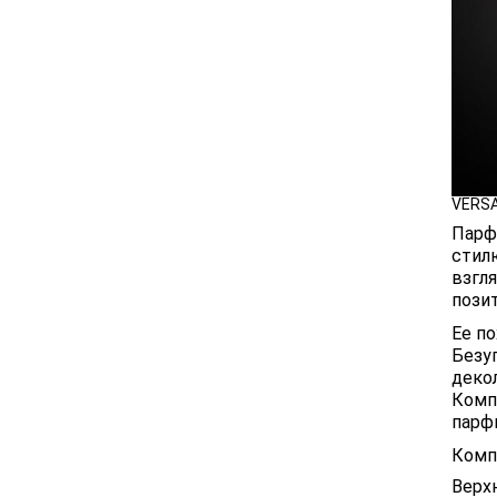
VERSA
Парф
стил
взгля
пози
Ее п
Безу
деко
Комп
парфю
Комп
Верх