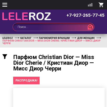
+7-927-265-77-45
LELEROZ
КАТАЛОГ
ПАРФЮМЕРИЯ ФРАНЦИИ
ДЛЯ ЖЕНЩИН
ПАРФЮМ CHRISTIAN DIOR — MISS DIOR CHERIE / КРИСТИАН ДИОР — МИСС ДИОР
ЧЕРРИ
Парфюм Christian Dior — Miss
Dior Cherie / Кристиан Диор —
Мисс Диор Черри
РАСПРОДАЖА!