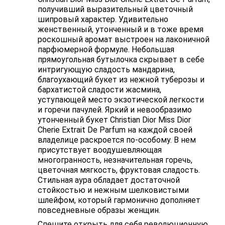
получивший выразительный цветочный
шипровый характер. Удивительно
женственный, утонченный и в тоже время
роскошный аромат выстроен на лаконичной
парфюмерной формуле. Небольшая
прямоугольная бутылочка скрывает в себе
интригующую сладость мандарина,
благоухающий букет из нежной туберозы и
бархатистой сладости жасмина,
уступающей место экзотической легкости
и горечи пачулей. Яркий и невообразимо
утонченный букет Christian Dior Miss Dior
Cherie Extrait De Parfum на каждой своей
владелице раскроется по-особому. В нем
присутствует воодушевляющая
многогранность, незначительная горечь,
цветочная мягкость, фруктовая сладость.
Стильная аура обладает достаточной
стойкостью и нежным шелковистыми
шлейфом, который гармонично дополняет
повседневные образы женщин.
Спешите открыть для себя революционную