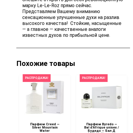
марку Le-Le-Roz прямо сейчас.
Представляем Вашему вниманию
сенсационные улучшенные духи на разлив
высокого качества! Стойкие, насыщенные
— а главное — качественные аналоги
известных духов по прибыльной цене.
Похожие товары
РАСПРОДАЖА!
РАСПРОДАЖА!
b —
Парфюм Creed —
Парфюм Byredo —
Silver Mountain
Bal d’Afrique unisex /
Water
Будедо — Бал Д