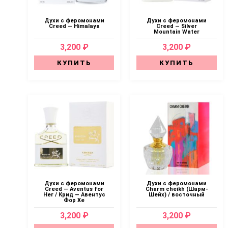
Духи с феромонами
Духи с феромонами
Creed — Himalaya
Creed — Silver
Mountain Water
3,200 ₽
3,200 ₽
КУПИТЬ
КУПИТЬ
Духи с феромонами
Духи с феромонами
Creed — Aventus for
Charm cheikh (Шарм-
Her / Крид — Авентус
Шейх) / восточный
Фор Хе
3,200 ₽
3,200 ₽