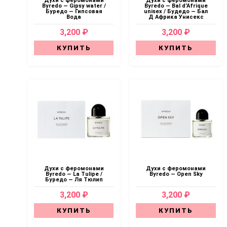
Духи с феромонами
Духи с феромонами
Byredo — Gipsy water /
Byredo — Bal d’Afrique
Буредо — Гипсовая
unisex / Будедо — Бал
Вода
Д Африка Унисекс
3,200 ₽
3,200 ₽
КУПИТЬ
КУПИТЬ
Духи с феромонами
Духи с феромонами
Byredo — La Tulipe /
Byredo — Open Sky
Буредо — Ля Тюлип
3,200 ₽
3,200 ₽
КУПИТЬ
КУПИТЬ