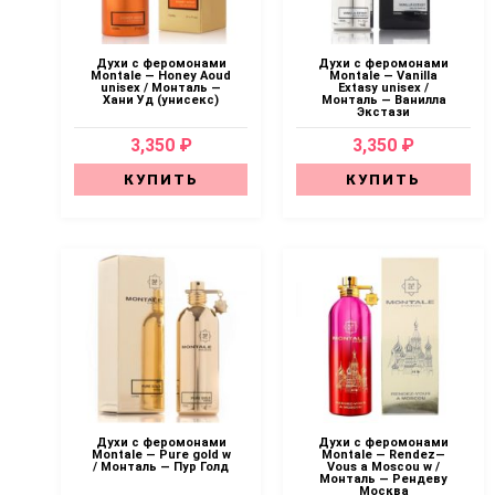
Духи с феромонами
Духи с феромонами
Montale — Honey Aoud
Montale — Vanilla
unisex / Монталь —
Extasy unisex /
Хани Уд (унисекс)
Монталь — Ванилла
Экстази
3,350 ₽
3,350 ₽
КУПИТЬ
КУПИТЬ
Духи с феромонами
Духи с феромонами
Montale — Pure gold w
Montale — Rendez—
/ Монталь — Пур Голд
Vous a Moscou w /
Монталь — Рендеву
Москва