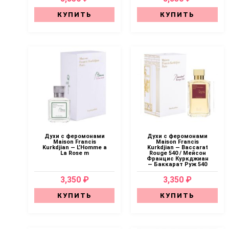
КУПИТЬ
КУПИТЬ
Духи с феромонами
Духи с феромонами
Maison Francis
Maison Francis
Kurkdjian — L’Homme a
Kurkdjian — Baccarat
La Rose m
Rouge 540 / Мейсон
Францис Куркджиан
— Баккарат Руж 540
3,350 ₽
3,350 ₽
КУПИТЬ
КУПИТЬ