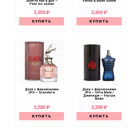
Juliette has a gun —
Peony & Blush Suede
Pear Inc unisex
3,350 ₽
3,350 ₽
КУПИТЬ
КУПИТЬ
Духи с феромонами
Духи с феромонами
JPG — Scandal w
JPG — Ultra Male /
Джипедж — Ультра
Мейл
3,200 ₽
3,200 ₽
КУПИТЬ
КУПИТЬ