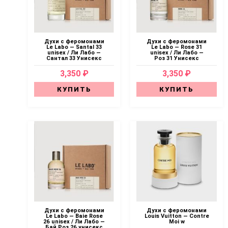
Духи с феромонами
Духи с феромонами
Le Labo — Santal 33
Le Labo — Rose 31
unisex / Ли Лабо —
unisex / Ли Лабо —
Сантал 33 Унисекс
Роз 31 Унисекс
3,350 ₽
3,350 ₽
КУПИТЬ
КУПИТЬ
Духи с феромонами
Духи с феромонами
Le Labo — Baie Rose
Louis Vuitton — Contre
26 unisex / Ли Лабо —
Moi w
Бай Роз 26 унисекс