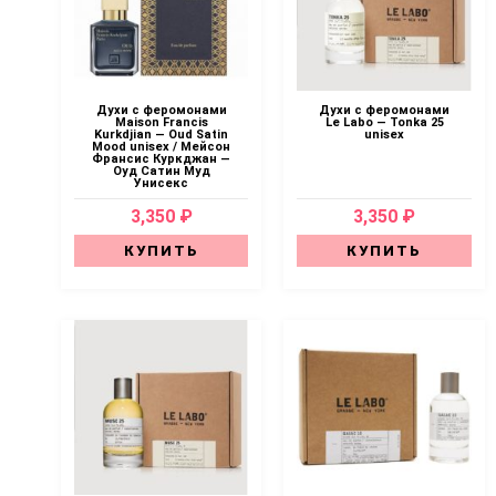
Духи с феромонами
Духи с феромонами
Maison Francis
Le Labo — Tonka 25
Kurkdjian — Oud Satin
unisex
Mood unisex / Мейсон
Франсис Куркджан —
Оуд Сатин Муд
Унисекс
3,350 ₽
3,350 ₽
КУПИТЬ
КУПИТЬ