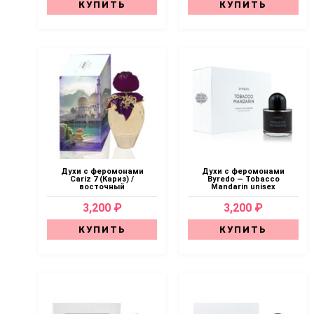
КУПИТЬ
КУПИТЬ
Духи с феромонами
Духи с феромонами
Cariz 7 (Кариз) /
Byredo — Tobacco
восточный
Mandarin unisex
3,200 ₽
3,200 ₽
КУПИТЬ
КУПИТЬ