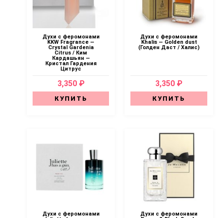
Духи с феромонами
Духи с феромонами
KKW Fragrance —
Khalis — Golden dust
Crystal Gardenia
(Голден Даст / Халис)
Citrus / Ким
Кардашьян —
Кристал Гардения
Цитрус
3,350 ₽
3,350 ₽
КУПИТЬ
КУПИТЬ
Духи с феромонами
Духи с феромонами