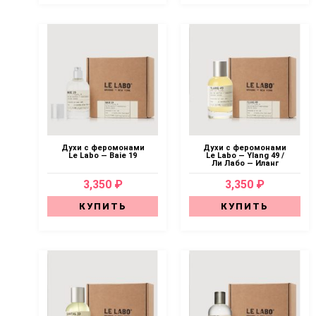
Духи с феромонами
Духи с феромонами
Le Labo — Baie 19
Le Labo — Ylang 49 /
Ли Лабо — Иланг
3,350 ₽
3,350 ₽
КУПИТЬ
КУПИТЬ