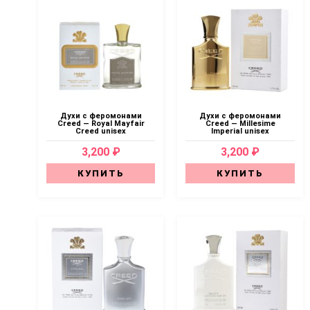
Духи с феромонами
Духи с феромонами
Creed — Royal Mayfair
Creed — Millesime
Creed unisex
Imperial unisex
3,200 ₽
3,200 ₽
КУПИТЬ
КУПИТЬ