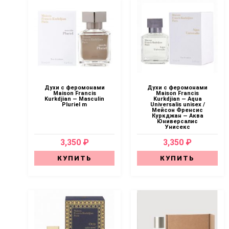
Духи с феромонами
Духи с феромонами
Maison Francis
Maison Francis
Kurkdjian — Masculin
Kurkdjian — Aqua
Pluriel m
Universalis unisex /
Мейсон Френсис
Куркджан — Аква
Юниверсалис
Унисекс
3,350 ₽
3,350 ₽
КУПИТЬ
КУПИТЬ