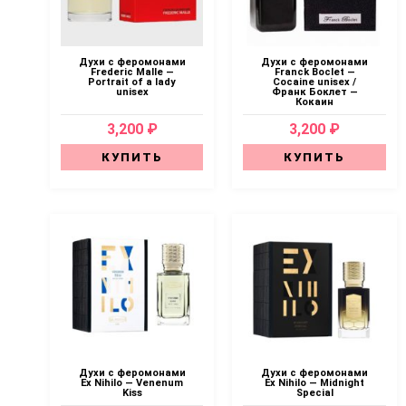
Духи с феромонами
Духи с феромонами
Frederic Malle —
Franck Boclet —
Portrait of a lady
Cocaine unisex /
unisex
Франк Боклет —
Кокаин
3,200 ₽
3,200 ₽
КУПИТЬ
КУПИТЬ
Духи с феромонами
Духи с феромонами
Ex Nihilo — Venenum
Ex Nihilo — Midnight
Kiss
Special