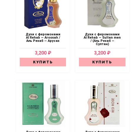
Духи с феромонами
Духи с феромонами
Al Rehab — Aroosah /
Al Rehab — Sultan men
Аль Рехаб — Арусах
/ (Аль Рехаб —
Султан)
3,200 ₽
3,200 ₽
КУПИТЬ
КУПИТЬ