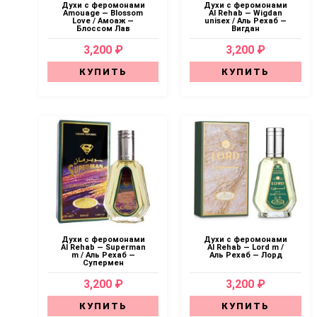
Духи с феромонами
Духи с феромонами
Amouage — Blossom
Al Rehab — Wigdan
Love / Амоаж —
unisex / Аль Рехаб —
Блоссом Лав
Вигдан
3,200 ₽
3,200 ₽
КУПИТЬ
КУПИТЬ
Духи с феромонами
Духи с феромонами
Al Rehab — Superman
Al Rehab — Lord m /
m / Аль Рехаб —
Аль Рехаб — Лорд
Супермен
3,200 ₽
3,200 ₽
КУПИТЬ
КУПИТЬ