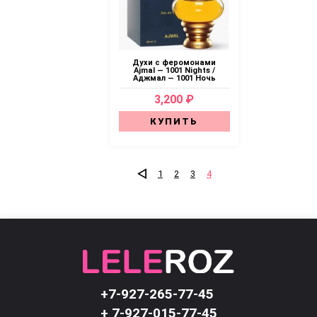
Духи с феромонами
Ajmal — 1001 Nights /
Аджмал — 1001 Ночь
3,200 ₽
КУПИТЬ
1
2
3
4
+7-927-265-77-45
+ 7-927-015-77-45