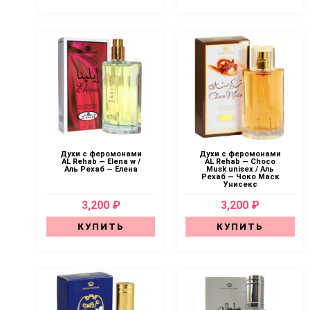
Духи с феромонами
Духи с феромонами
AL Rehab — Elena w /
AL Rehab — Choco
Аль Рехаб — Елена
Musk unisex / Аль
Рехаб — Чоко Маск
Унисекс
3,200 ₽
3,200 ₽
КУПИТЬ
КУПИТЬ