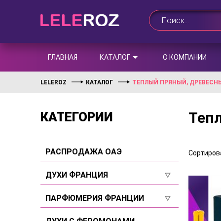
ГЛАВНАЯ
КАТАЛОГ
О КОМПАНИИ
LELEROZ
КАТАЛОГ
ТЕПЛЫЙ ПРЯНЫЙ, ДРЕВЕСН
Теп
КАТЕГОРИИ
РАСПРОДАЖА ОАЭ
Сортирова
ДУХИ ФРАНЦИЯ
Для женщин
ПАРФЮМЕРИЯ ФРАНЦИИ
Для мужчин
Для женщин