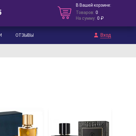
В Вашей корзине:
5
Товаров:
0
На сумму:
0 ₽
Вход
И
ОТЗЫВЫ