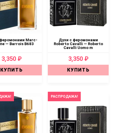
 феромонами Marc-
Духи с феромонами
ne — Barrois B683
Roberto Cavalli — Roberto
Cavalli Uomo m
3,350 ₽
3,350 ₽
КУПИТЬ
КУПИТЬ
ДАЖА!
РАСПРОДАЖА!