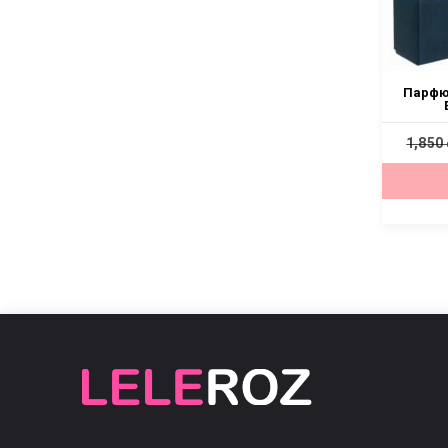
Размер 5
Парфю
1,850