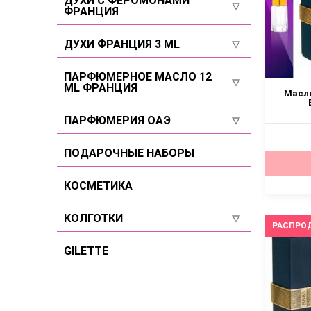
ДУХИ С ФЕРОМОНАМИ
ФРАНЦИЯ
Селективы
Для мужчин
Селективы
ДУХИ ФРАНЦИЯ 3 ML
Селективы
Для женщин
Для женщин
ПАРФЮМЕРНОЕ МАСЛО 12
ML ФРАНЦИЯ
Для мужчин
Масло
Для мужчин
Для женщин
ПАРФЮМЕРИЯ ОАЭ
Селективы
Для мужчин
Для женщин
ПОДАРОЧНЫЕ НАБОРЫ
Селективы
Для мужчин
КОСМЕТИКА
Селективы
КОЛГОТКИ
РАСПРО
Размер 2
GILETTE
Размер 3
Размер 4