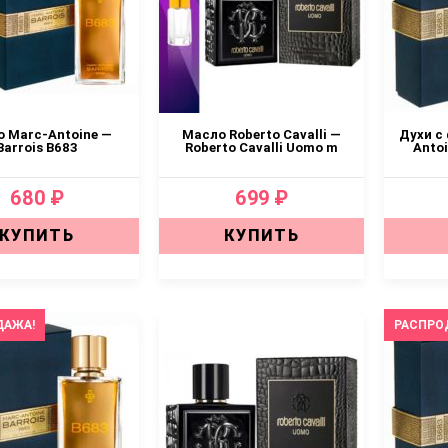
 Marc-Antoine —
Масло Roberto Cavalli —
Духи с
Barrois B683
Roberto Cavalli Uomo m
Antoi
680 ₽
699 ₽
КУПИТЬ
КУПИТЬ
ДАЖА!
РАСПРО