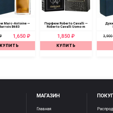
м Marc-Antoine —
Парфюм Roberto Cavalli —
Духи
Barrois B683
Roberto Cavalli Uomo m
1,650 ₽
1,850 ₽
 ₽
3,900
КУПИТЬ
КУПИТЬ
МАГАЗИН
ПОКУ
Главная
Распро