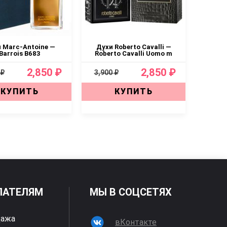
 Marc-Antoine —
Духи Roberto Cavalli —
Barrois B683
Roberto Cavalli Uomo m
2,850 ₽
2,850 ₽
 ₽
3,900 ₽
КУПИТЬ
КУПИТЬ
ПАТЕЛЯМ
МЫ В СОЦСЕТЯХ
дажа
вКонтакте