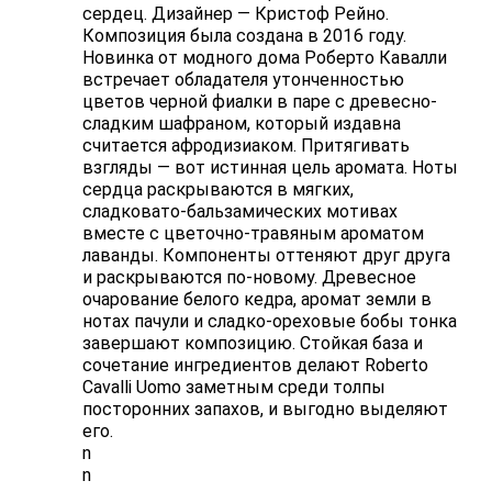
сердец. Дизайнер — Кристоф Рейно.
Композиция была создана в 2016 году.
Новинка от модного дома Роберто Кавалли
встречает обладателя утонченностью
цветов черной фиалки в паре с древесно-
сладким шафраном, который издавна
считается афродизиаком. Притягивать
взгляды — вот истинная цель аромата. Ноты
сердца раскрываются в мягких,
сладковато-бальзамических мотивах
вместе с цветочно-травяным ароматом
лаванды. Компоненты оттеняют друг друга
и раскрываются по-новому. Древесное
очарование белого кедра, аромат земли в
нотах пачули и сладко-ореховые бобы тонка
завершают композицию. Стойкая база и
сочетание ингредиентов делают Roberto
Cavalli Uomo заметным среди толпы
посторонних запахов, и выгодно выделяют
его.
n
n