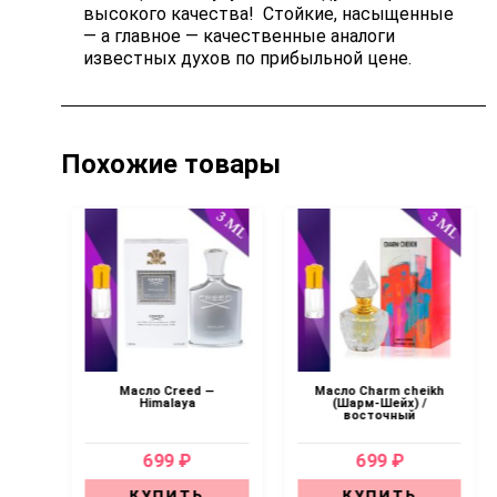
высокого качества! Стойкие, насыщенные
— а главное — качественные аналоги
известных духов по прибыльной цене.
Похожие товары
 —
Масло Creed —
Масло Charm cheikh
Аль
Himalaya
(Шарм-Шейх) /
н
восточный
699 ₽
699 ₽
КУПИТЬ
КУПИТЬ