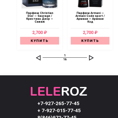
 —
Парфюм Christian
Парфюм Armani —
ани
Dior — Sauvage /
Armani Code sport /
Кристиан Диор —
Армани — Армани
Саваж
Код
2,700 ₽
2,700 ₽
КУПИТЬ
КУПИТЬ
1
16
+7-927-265-77-45
+ 7-927-015-77-45
8(846)972-77-45