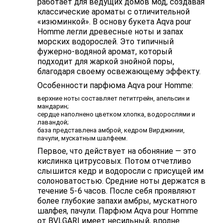
работает для ведущих домов мод, создавая
классические ароматы с отличительной
«изюминкой». В основу букета Aqva pour
Homme легли древесные ноты и запах
морских водорослей. Это типичный
фужерно-водяной аромат, который
подходит для жаркой знойной поры,
благодаря своему освежающему эффекту.
Особенности парфюма Aqva pour Homme:
верхние ноты составляет петитгрейн, апельсин и
мандарин;
сердце наполнено цветком хлопка, водорослями и
лавандой;
база представлена амброй, кедром Вирджинии,
пачули, мускатным шалфеем.
Первое, что действует на обоняние — это
кислинка цитрусовых. Потом отчетливо
слышится кедр и водоросли с присущей им
солоноватостью. Средние ноты держатся в
течение 5-6 часов. После себя проявляют
более глубокие запахи амбры, мускатного
шалфея, пачули. Парфюм Aqva pour Homme
от BVLGARI имеет несильный, вполне