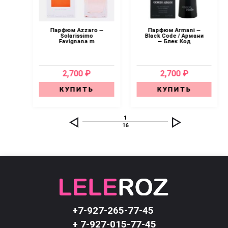
an
Парфюм Azzaro —
Парфюм Armani —
or
Solarissimo
Black Code / Армани
Favignana m
— Блек Код
2,700 ₽
2,700 ₽
КУПИТЬ
КУПИТЬ
1
16
+7-927-265-77-45
+ 7-927-015-77-45