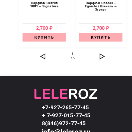
 —
Парфюм Cerruti
Парфюм Chanel —
se
1881 — Signature
Egoiste / Шанель —
x
Эгоист
2,700 ₽
2,700 ₽
КУПИТЬ
КУПИТЬ
1
16
+7-927-265-77-45
+ 7-927-015-77-45
8(846)972-77-45