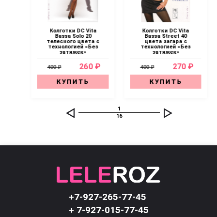
ta
Колготки DC Vita
Колготки DC Vita
Bassa Solo 20
Bassa Street 40
с
телесного цвета с
цвета загара с
ез
технологией «Без
технологией «Без
затяжек»
затяжек»
 ₽
260 ₽
270 ₽
400 ₽
400 ₽
КУПИТЬ
КУПИТЬ
1
16
+7-927-265-77-45
+ 7-927-015-77-45