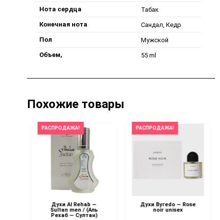
Нота сердца
Табак
Конечная нота
Сандал, Кедр
Пол
Мужской
Объем,
55 ml
Похожие товары
РАСПРОДАЖА!
РАСПРОДАЖА!
ack
Духи Al Rehab —
Духи Byredo — Rose
x
Sultan men / (Аль
noir unisex
Рехаб — Султан)