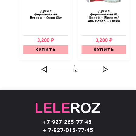
Духи с
Духи с
eed
феромонами
феромонами AL
r /
Byredo — Open Sky
Rehab — Elena w /
с
Аль Рехаб — Елена
3,200 ₽
3,200 ₽
КУПИТЬ
КУПИТЬ
1
16
+7-927-265-77-45
+ 7-927-015-77-45