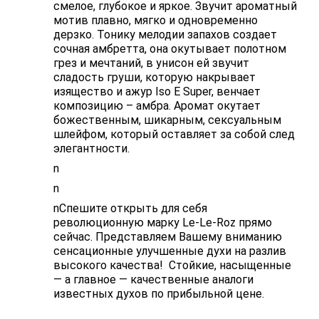
смелое, глубокое и яркое. Звучит ароматный
мотив плавно, мягко и одновременно
дерзко. Тонику мелодии запахов создает
сочная амбретта, она окутывает полотном
грез и мечтаний, в унисон ей звучит
сладость груши, которую накрывает
изящество и ажур Iso E Super, венчает
композицию – амбра. Аромат окутает
божественным, шикарным, сексуальным
шлейфом, который оставляет за собой след
элегантности.
n
n
nСпешите открыть для себя
революционную марку Le-Le-Roz прямо
сейчас. Представляем Вашему вниманию
сенсационные улучшенные духи на разлив
высокого качества! Стойкие, насыщенные
— а главное — качественные аналоги
известных духов по прибыльной цене.