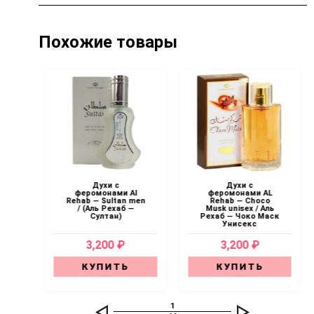
Похожие товары
Духи с
Духи с
феромонами Al
феромонами AL
Rehab — Sultan men
Rehab — Choco
/ (Аль Рехаб —
Musk unisex / Аль
Султан)
Рехаб — Чоко Маск
Унисекс
3,200 ₽
3,200 ₽
КУПИТЬ
КУПИТЬ
1