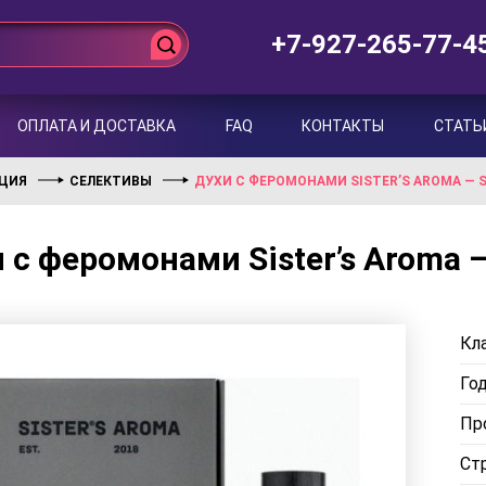
+7-927-265-77-4
ОПЛАТА И ДОСТАВКА
FAQ
КОНТАКТЫ
СТАТЬ
НЦИЯ
СЕЛЕКТИВЫ
ДУХИ С ФЕРОМОНАМИ SISTER’S AROMA — 
 с феромонами Sister’s Aroma 
Кла
Го
Пр
Ст