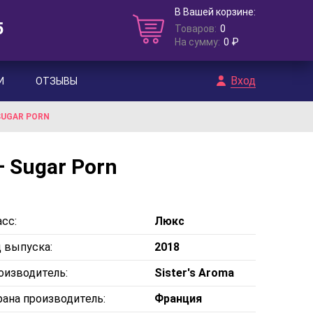
В Вашей корзине:
5
Товаров:
0
На сумму:
0 ₽
Вход
И
ОТЗЫВЫ
SUGAR PORN
— Sugar Porn
сс:
Люкс
д выпуска:
2018
оизводитель:
Sister's Aroma
рана производитель:
Франция