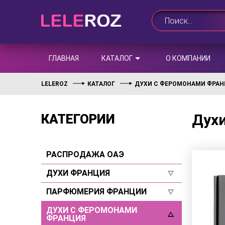
ГЛАВНАЯ
КАТАЛОГ
О КОМПАНИИ
LELEROZ
КАТАЛОГ
ДУХИ С ФЕРОМОНАМИ ФРА
Духи
КАТЕГОРИИ
РАСПРОДАЖА ОАЭ
ДУХИ ФРАНЦИЯ
ПАРФЮМЕРИЯ ФРАНЦИИ
Для женщин
Для мужчин
ДУХИ С ФЕРОМОНАМИ
Для женщин
ФРАНЦИЯ
Селективы