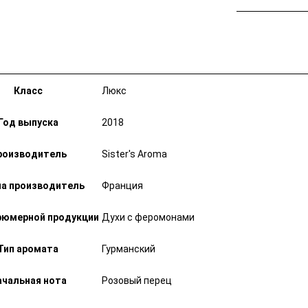
Класс
Люкс
Год выпуска
2018
роизводитель
Sister's Aroma
а производитель
Франция
фюмерной продукции
Духи с феромонами
Тип аромата
Гурманский
ачальная нота
Розовый перец