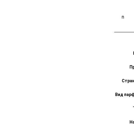
Размер 5
n
П
Стран
Вид пар
Н